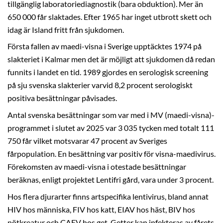
tillgänglig laboratoriediagnostik (bara obduktion). Mer än
650 000 får slaktades. Efter 1965 har inget utbrott skett och
idag är Island fritt från sjukdomen.
Första fallen av maedi-visna i Sverige upptäcktes 1974 på
slakteriet i Kalmar men det är möjligt att sjukdomen då redan
funnits i landet en tid. 1989 gjordes en serologisk screening
på sju svenska slakterier varvid 8,2 procent serologiskt
positiva besättningar påvisades.
Antal svenska besättningar som var med i MV (maedi-visna)-
programmet i slutet av 2025 var 3 035 tycken med totalt 111
750 får vilket motsvarar 47 procent av Sveriges
fårpopulation. En besättning var positiv för visna-maedivirus.
Förekomsten av maedi-visna i otestade besättningar
beräknas, enligt projektet Lentifri gård, vara under 3 procent.
Hos flera djurarter finns artspecifika lentivirus, bland annat
HIV hos människa, FIV hos katt, EIAV hos häst, BIV hos
nötkreatur och CAEV hos get. Getter kan infekteras av fårets