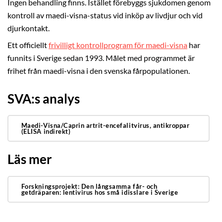
Ingen behandling finns. Istället förebyggs sjukdomen genom
kontroll av maedi-visna-status vid inköp av livdjur och vid
djurkontakt.
Ett officiellt
frivilligt kontrollprogram för maedi-visna
har
funnits i Sverige sedan 1993. Målet med programmet är
frihet från maedi-visna i den svenska fårpopulationen.
SVA:s analys
Maedi-Visna/Caprin artrit-encefalitvirus, antikroppar
(ELISA indirekt)
Läs mer
Forskningsprojekt: Den långsamma får- och
getdräparen: lentivirus hos små idisslare i Sverige