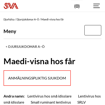
(0)
Djurhälsa
Djursjukdomar A–Ö
Maedi-visna hos får
Meny
DJURSJUKDOMAR A–Ö
Maedi-visna hos får
ANMÄLNINGSPLIKTIG SJUKDOM
Andra namn:
Lentivirus hos små idisslare
Lentivirus hos
små idisslare
Small ruminant lentivirus
SRLV