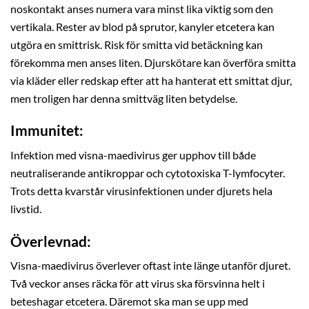
noskontakt anses numera vara minst lika viktig som den
vertikala. Rester av blod på sprutor, kanyler etcetera kan
utgöra en smittrisk. Risk för smitta vid betäckning kan
förekomma men anses liten. Djurskötare kan överföra smitta
via kläder eller redskap efter att ha hanterat ett smittat djur,
men troligen har denna smittväg liten betydelse.
Immunitet:
Infektion med visna-maedivirus ger upphov till både
neutraliserande antikroppar och cytotoxiska T-lymfocyter.
Trots detta kvarstår virusinfektionen under djurets hela
livstid.
Överlevnad:
Visna-maedivirus överlever oftast inte länge utanför djuret.
Två veckor anses räcka för att virus ska försvinna helt i
beteshagar etcetera. Däremot ska man se upp med