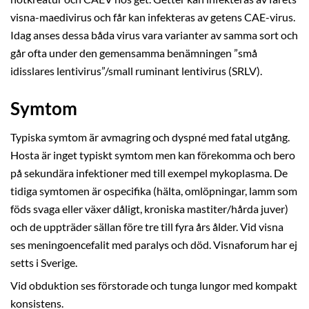
visna-maedivirus och får kan infekteras av getens CAE-virus.
Idag anses dessa båda virus vara varianter av samma sort och
går ofta under den gemensamma benämningen ”små
idisslares lentivirus”/small ruminant lentivirus (SRLV).
Symtom
Typiska symtom är avmagring och dyspné med fatal utgång.
Hosta är inget typiskt symtom men kan förekomma och bero
på sekundära infektioner med till exempel mykoplasma. De
tidiga symtomen är ospecifika (hälta, omlöpningar, lamm som
föds svaga eller växer dåligt, kroniska mastiter/hårda juver)
och de uppträder sällan före tre till fyra års ålder. Vid visna
ses meningoencefalit med paralys och död. Visnaforum har ej
setts i Sverige.
Vid obduktion ses förstorade och tunga lungor med kompakt
konsistens.