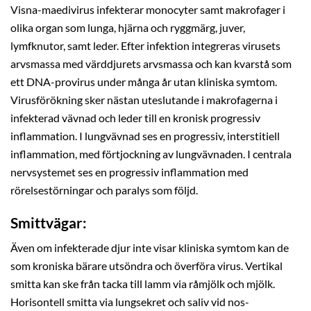
Visna-maedivirus infekterar monocyter samt makrofager i
olika organ som lunga, hjärna och ryggmärg, juver,
lymfknutor, samt leder. Efter infektion integreras virusets
arvsmassa med värddjurets arvsmassa och kan kvarstå som
ett DNA-provirus under många år utan kliniska symtom.
Virusförökning sker nästan uteslutande i makrofagerna i
infekterad vävnad och leder till en kronisk progressiv
inflammation. I lungvävnad ses en progressiv, interstitiell
inflammation, med förtjockning av lungvävnaden. I centrala
nervsystemet ses en progressiv inflammation med
rörelsestörningar och paralys som följd.
Smittvägar:
Även om infekterade djur inte visar kliniska symtom kan de
som kroniska bärare utsöndra och överföra virus. Vertikal
smitta kan ske från tacka till lamm via råmjölk och mjölk.
Horisontell smitta via lungsekret och saliv vid nos-