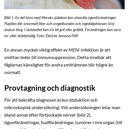
Bild 1. En del höns med Mareks sjukdom kan utveckla ögonförändringar.
Pupillen blir onormalt liten och oregelbunden och regnbågshinnan (iris)
ändrar färg. I slutstadiet kan iris bli grå eller gråblå. Förändringen kan vara
en- eller dubbelsidig. Foto: Désirée Jansson/SVA
En annan mycket viktig effekt av MDV-infektion är att
smittan leder till immunsuppression. Detta innebär att
fåglarnas känslighet för andra smittämnen blir högre än
normalt.
Provtagning och diagnostik
För att bekräfta diagnosen krävs obduktion och
mikroskopisk undersökning. Vid undersökningen letar man
bland annat efter förtjockade nerver (bild 2),
ögonförändringar, hudförändringar, tumörer i inre organ (till