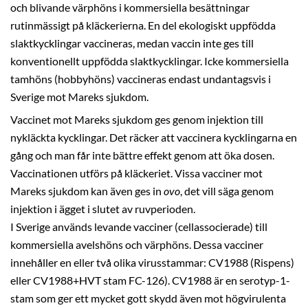
och blivande värphöns i kommersiella besättningar
rutinmässigt på kläckerierna. En del ekologiskt uppfödda
slaktkycklingar vaccineras, medan vaccin inte ges till
konventionellt uppfödda slaktkycklingar. Icke kommersiella
tamhöns (hobbyhöns) vaccineras endast undantagsvis i
Sverige mot Mareks sjukdom.
Vaccinet mot Mareks sjukdom ges genom injektion till
nykläckta kycklingar. Det räcker att vaccinera kycklingarna en
gång och man får inte bättre effekt genom att öka dosen.
Vaccinationen utförs på kläckeriet. Vissa vacciner mot
Mareks sjukdom kan även ges in
ovo
, det vill säga genom
injektion i ägget i slutet av ruvperioden.
I Sverige används levande vacciner (cellassocierade) till
kommersiella avelshöns och värphöns. Dessa vacciner
innehåller en eller två olika virusstammar: CV1988 (Rispens)
eller CV1988+HVT stam FC-126). CV1988 är en serotyp-1-
stam som ger ett mycket gott skydd även mot högvirulenta