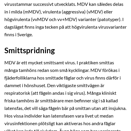
virusstammar successivt utvecklats. MDV kan således delas
in i milda (mMDV), virulenta (aggressiva) (vMDV) eller
högvirulenta (vvMDV och vv+MDV) varianter (patotyper). I
dagsläget finns inga tecken på att högvirulenta virusvarianter
finns i Sverige.
Smittspridning
MDV är ett mycket smittsamt virus. I praktiken smittas
många tamhöns redan som små kycklingar. MDV förökas i
fjäderfolliklarna hos smittade fåglar och virus finns därför i
dammet i hönshuset. Den viktigaste smittvägen är
respiratorisk (att fågeln andas i sig virus). Många kliniskt
friska tamhöns är smittbärare men befinner sig i så kallad
latensfas, det vill säga fågeln bär på smittan utan att insjukna.
Hos vissa individer kan latensfasen vara livet ut medan
virusinfektionen plötsligt kan aktiveras hos andra fåglar