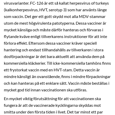
virusvarianter. FC-126 är ett så kallat herpesvirus of turkeys
(kalkonherpesvirus, HVT, serotyp 3) som har använts länge
som vaccin. Det ger ett gott skydd mot alla MDV-stammar
utom de mest högvirulenta patotyperna. Dessa vacciner är
mycket känsliga och måste därför hanteras och förvaras i
flytande kväve enligt tillverkarens instruktioner för att inte
förlora effekt. Eftersom dessa vacciner kräver speciell
hantering och endast tillhandahålls av tillverkaren i stora
dosförpackningar är det bara aktuellt att använda dem på
kommersiella kläckerier. Till icke-kommersiella tamhöns finns
ett frystorkat vaccin med en HVT-stam. Detta vaccin är
mindre känsligt än ovanstående, finns i mindre förpackningar
och kan hanteras på ett enklare sätt. Vaccin måste beställas i
mycket god tid innan vaccinationen ska utföras.
En mycket viktig förutsättning för att vaccinationen ska
fungera är att de vaccinerade kycklingarna skyddas mot
smitta under den första tiden i livet. Det tar minst ett par