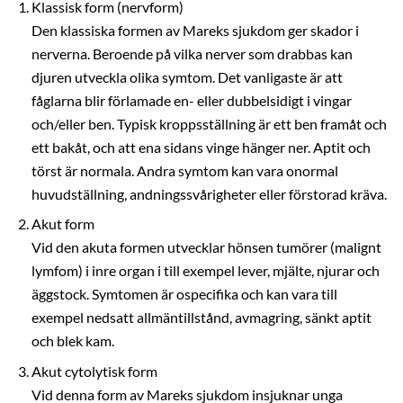
Klassisk form (nervform)
Den klassiska formen av Mareks sjukdom ger skador i
nerverna. Beroende på vilka nerver som drabbas kan
djuren utveckla olika symtom. Det vanligaste är att
fåglarna blir förlamade en- eller dubbelsidigt i vingar
och/eller ben. Typisk kroppsställning är ett ben framåt och
ett bakåt, och att ena sidans vinge hänger ner. Aptit och
törst är normala. Andra symtom kan vara onormal
huvudställning, andningssvårigheter eller förstorad kräva.
Akut form
Vid den akuta formen utvecklar hönsen tumörer (malignt
lymfom) i inre organ i till exempel lever, mjälte, njurar och
äggstock. Symtomen är ospecifika och kan vara till
exempel nedsatt allmäntillstånd, avmagring, sänkt aptit
och blek kam.
Akut cytolytisk form
Vid denna form av Mareks sjukdom insjuknar unga