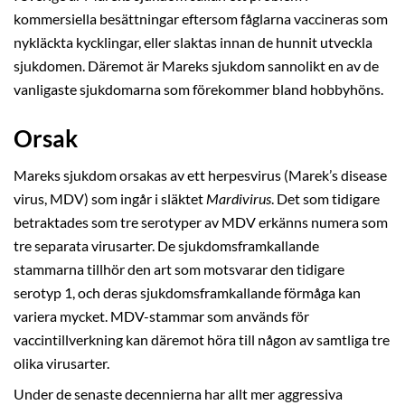
kommersiella besättningar eftersom fåglarna vaccineras som
nykläckta kycklingar, eller slaktas innan de hunnit utveckla
sjukdomen. Däremot är Mareks sjukdom sannolikt en av de
vanligaste sjukdomarna som förekommer bland hobbyhöns.
Orsak
Mareks sjukdom orsakas av ett herpesvirus (Marek’s disease
virus, MDV) som ingår i släktet
Mardivirus
. Det som tidigare
betraktades som tre serotyper av MDV erkänns numera som
tre separata virusarter. De sjukdomsframkallande
stammarna tillhör den art som motsvarar den tidigare
serotyp 1, och deras sjukdomsframkallande förmåga kan
variera mycket. MDV-stammar som används för
vaccintillverkning kan däremot höra till någon av samtliga tre
olika virusarter.
Under de senaste decennierna har allt mer aggressiva