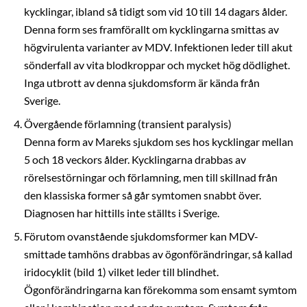
kycklingar, ibland så tidigt som vid 10 till 14 dagars ålder.
Denna form ses framförallt om kycklingarna smittas av
högvirulenta varianter av MDV. Infektionen leder till akut
sönderfall av vita blodkroppar och mycket hög dödlighet.
Inga utbrott av denna sjukdomsform är kända från
Sverige.
Övergående förlamning (transient paralysis)
Denna form av Mareks sjukdom ses hos kycklingar mellan
5 och 18 veckors ålder. Kycklingarna drabbas av
rörelsestörningar och förlamning, men till skillnad från
den klassiska former så går symtomen snabbt över.
Diagnosen har hittills inte ställts i Sverige.
Förutom ovanstående sjukdomsformer kan MDV-
smittade tamhöns drabbas av ögonförändringar, så kallad
iridocyklit (bild 1) vilket leder till blindhet.
Ögonförändringarna kan förekomma som ensamt symtom