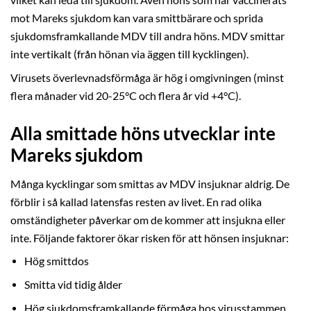
vilket kan leda till sjukdom. Även höns som har vaccinerats
mot Mareks sjukdom kan vara smittbärare och sprida
sjukdomsframkallande MDV till andra höns. MDV smittar
inte vertikalt (från hönan via äggen till kycklingen).
Virusets överlevnadsförmåga är hög i omgivningen (minst
flera månader vid 20-25°C och flera år vid +4°C).
Alla smittade höns utvecklar inte
Mareks sjukdom
Många kycklingar som smittas av MDV insjuknar aldrig. De
förblir i så kallad latensfas resten av livet. En rad olika
omständigheter påverkar om de kommer att insjukna eller
inte. Följande faktorer ökar risken för att hönsen insjuknar:
Hög smittdos
Smitta vid tidig ålder
Hög sjukdomsframkallande förmåga hos virusstammen