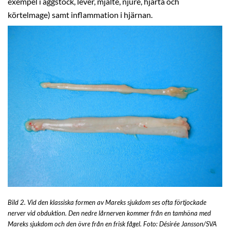
exempel i äggstock, lever, mjälte, njure, hjärta och
körtelmage) samt inflammation i hjärnan.
Bild 2. Vid den klassiska formen av Mareks sjukdom ses ofta förtjockade
nerver vid obduktion. Den nedre lårnerven kommer från en tamhöna med
Mareks sjukdom och den övre från en frisk fågel. Foto: Désirée Jansson/SVA