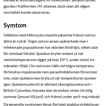
gjordes i Kalifornien i
M. sikamea
, dock utan att någon
mortalitet kunde observeras.
Symtom
Infektion med
Mikrocytos mackini
påverkar främst ostron
äldre än två år. Yngre ostron anses opåverkade men i
infekterade populationer har skörden fördröjts, vilket talar
för minskad tillväxt. Sjukdom bryter endast ut när
vattentemperaturen ligger på max 10° C under minst tre
månader i följd. Om ostronen hålls vid högre temperatur
förhindras insjuknande men parasitinfektionen försvinner
inte, utan sjukdom kan bryta ut när temperaturen sjunker
igen. Sjukdomsutbrott är därmed säsongsbundna och i
British Columbia, Kanada sker de endast vinter till tidig
sommar (januari till juni), och främst under april-maj månad.
De generella symtomen liknar flertalet skaldjursinfektioner