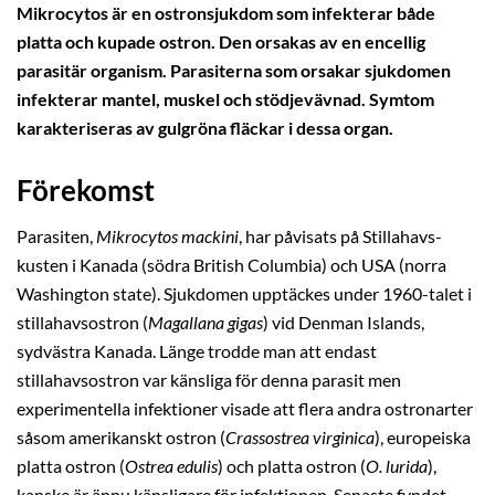
Mikrocytos är en ostronsjukdom som infekterar både
platta och kupade ostron. Den orsakas av en encellig
parasitär organism. Parasiterna som orsakar sjukdomen
infekterar mantel, muskel och stödjevävnad. Symtom
karakteriseras av gulgröna fläckar i dessa organ.
Förekomst
Parasiten,
Mikrocytos mackini
, har påvisats på Stillahavs-
kusten i Kanada (södra British Columbia) och USA (norra
Washington state). Sjukdomen upptäckes under 1960-talet i
stillahavsostron (
Magallana gigas
) vid Denman Islands,
sydvästra Kanada. Länge trodde man att endast
stillahavsostron var känsliga för denna parasit men
experimentella infektioner visade att flera andra ostronarter
såsom amerikanskt ostron (
Crassostrea virginica
), europeiska
platta ostron (
Ostrea edulis
) och platta ostron (
O. lurida
),
kanske är ännu känsligare för infektionen. Senaste fyndet