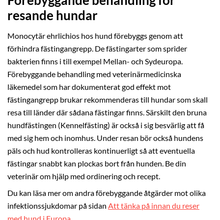
Förebyggande behandling för
resande hundar
Monocytär ehrlichios hos hund förebyggs genom att
förhindra fästingangrepp. De fästingarter som sprider
bakterien finns i till exempel Mellan- och Sydeuropa.
Förebyggande behandling med veterinärmedicinska
läkemedel som har dokumenterat god effekt mot
fästingangrepp brukar rekommenderas till hundar som skall
resa till länder där sådana fästingar finns. Särskilt den bruna
hundfästingen (Kennelfästing) är också i sig besvärlig att få
med sig hem och inomhus. Under resan bör också hundens
päls och hud kontrolleras kontinuerligt så att eventuella
fästingar snabbt kan plockas bort från hunden. Be din
veterinär om hjälp med ordinering och recept.
Du kan läsa mer om andra förebyggande åtgärder mot olika
infektionssjukdomar på sidan
Att tänka på innan du reser
med hund i Europa
.