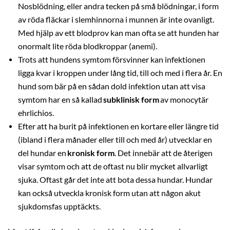
Nosblödning, eller andra tecken på små blödningar, i form
av röda fläckar i slemhinnorna i munnen är inte ovanligt.
Med hjälp av ett blodprov kan man ofta se att hunden har
onormalt lite röda blodkroppar (anemi).
Trots att hundens symtom försvinner kan infektionen
ligga kvar i kroppen under lång tid, till och med i flera år. En
hund som bär på en sådan dold infektion utan att visa
symtom har en så kallad
subklinisk form
av monocytär
ehrlichios.
Efter att ha burit på infektionen en kortare eller längre tid
(ibland i flera månader eller till och med år) utvecklar en
del hundar en
kronisk form
. Det innebär att de återigen
visar symtom och att de oftast nu blir mycket allvarligt
sjuka. Oftast går det inte att bota dessa hundar. Hundar
kan också utveckla kronisk form utan att någon akut
sjukdomsfas upptäckts.