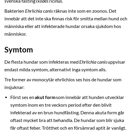
svenska fästing
Ixodes ricinus
.
Bakterien
Ehrlichia canis
räknas inte som en zoonos. Det
innebär att det inte ska finnas risk för smitta mellan hund och
människa eller att infekterade hundar orsaka sjukdom hos
människor.
Symtom
De flesta hundar som infekteras med
Ehrlichia canis
uppvisar
endast milda symtom, alternativt inga symtom alls.
Tre former av monocytär ehrlichios ses hos de hundar som
insjuknar:
Först ses en
akut form
som innebär att hunden utvecklar
symtom inom en tre veckors period efter den blivit
infekterad av en brun hundfästing. Denna akuta form går
oftast mycket bra att behandla. De hundar som blir sjuka
får oftast feber. Trötthet och en försämrad aptit är vanligt.