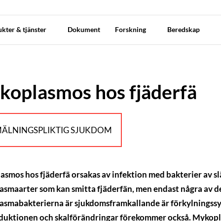
kter & tjänster
Dokument
Forskning
Beredskap
oplasmos hos fjäderfä
ÄLNINGSPLIKTIG SJUKDOM
smos hos fjäderfä orsakas av infektion med bakterier av s
smaarter som kan smitta fjäderfän, men endast några av des
smabakterierna är sjukdomsframkallande är förkylningssym
uktionen och skalförändringar förekommer också. Mykoplas