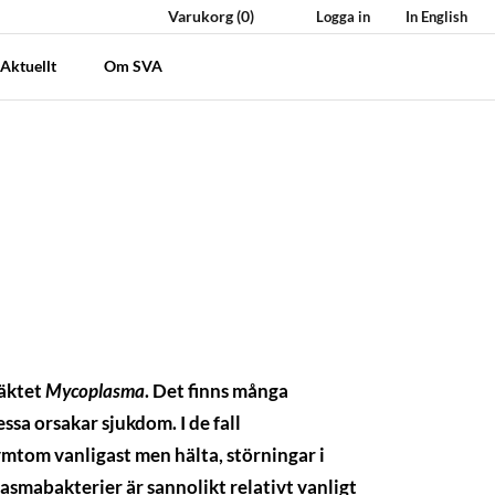
Varukorg
(0)
Logga in
In English
Aktuellt
Om SVA
läktet
Mycoplasma
. Det finns många
sa orsakar sjukdom. I de fall
tom vanligast men hälta, störningar i
mabakterier är sannolikt relativt vanligt