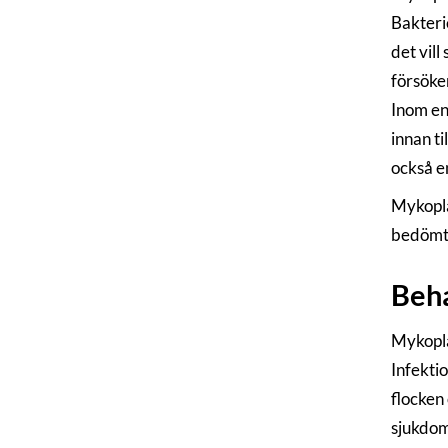
Bakteri
det vill
försöke
Inom en 
innan t
också e
Mykopla
bedömts
Beha
Mykoplas
Infekti
flocken
sjukdom