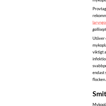
Provtag
rekomme
laryngot
gallisep
Utöver 
mykopl
viktigt 
infekti
svabbpr
endast 
flocken.
Smit
Mykopla