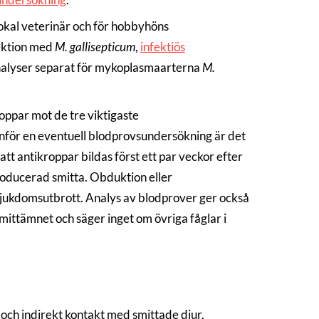
lokal veterinär och för hobbyhöns
ektion med
M. gallisepticum
,
infektiös
nalyser separat för mykoplasmaarterna
M.
ppar mot de tre viktigaste
 Inför en eventuell blodprovsundersökning är det
 att antikroppar bildas först ett par veckor efter
troducerad smitta. Obduktion eller
ukdomsutbrott. Analys av blodprover ger också
mittämnet och säger inget om övriga fåglar i
och indirekt kontakt med smittade djur.