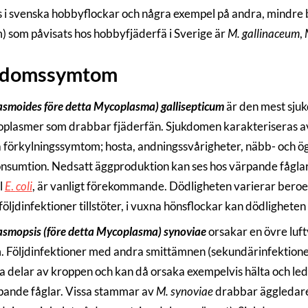
s i svenska hobbyflockar och några exempel på andra, mindre be
) som påvisats hos hobbyfjäderfä i Sverige är
M. gallinaceum
,
kdomssymtom
smoides före detta Mycoplasma) gallisepticum
är den mest sju
plasmer som drabbar fjäderfän. Sjukdomen karakteriseras av
a förkylningssymtom; hosta, andningssvårigheter, näbb- och ög
nsumtion. Nedsatt äggproduktion kan ses hos värpande fåglar. 
l
E
.
coli
, är vanligt förekommande. Dödligheten varierar beroe
följdinfektioner tillstöter, i vuxna hönsflockar kan dödlighete
smopsis (före detta Mycoplasma) synoviae
orsakar en övre luftv
 Följdinfektioner med andra smittämnen (sekundärinfektioner) ka
dra delar av kroppen och kan då orsaka exempelvis hälta och l
pande fåglar. Vissa stammar av
M. synoviae
drabbar äggledare