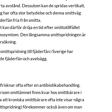
ta avstånd. Dessutom kan de spridas vertikalt,
ning har ofta stor betydelse och denna smittväg
erfän fria från smitta.
kan därför dröja en tid efter smittotillfället
kdomssymtom. Den långsamma smittspridningen är
ersökning.
ttspridning till fjäderfän i Sverige har
de fjäderfän och avelsägg.
lfrisknar ofta efter en antibiotikabehandling.
tersom smittämnet finns kvar hos smittbärare i
att kroniska smittbärare ofta inte visar några
mittspridning) förekommer också även om man