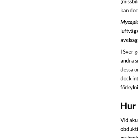
(missbi
kan dock
Mycopla
luftväg
avelsäg
I Sveri
andra s
dessa o
dock in
förkyln
Hur 
Vid aku
obdukti
mykopla