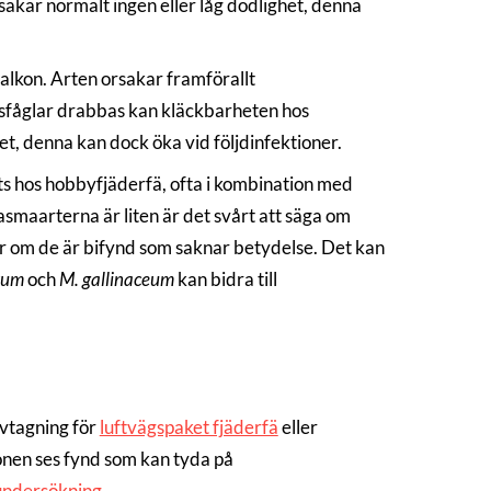
sakar normalt ingen eller låg dödlighet, denna
lkon. Arten orsakar framförallt
lsfåglar drabbas kan kläckbarheten hos
t, denna kan dock öka vid följdinfektioner.
s hos hobbyfjäderfä, ofta i kombination med
maarterna är liten är det svårt att säga om
 om de är bifynd som saknar betydelse. Det kan
rum
och
M. gallinaceum
kan bidra till
vtagning för
luftvägspaket fjäderfä
eller
onen ses fynd som kan tyda på
ndersökning
.