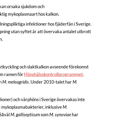
 kan orsaka sjukdom och
iktig mykoplasmaart hos kalkon.
ningspliktiga infektioner hos fjäderfän i Sverige.
ing utan syftet är att övervaka antalet utbrott
n.
laktkyckling och slaktkalkon avseende förekomst
m ramen för
Hönshälsokontrollprogrammet
.
h
M. meleagridis
. Under 2010-talet har
M.
lkoner) och värphöns i Sverige övervakas inte
k mykoplasmabakterier, inklusive
M.
 Såväl
M. gallisepticum
som
M. synoviae
har