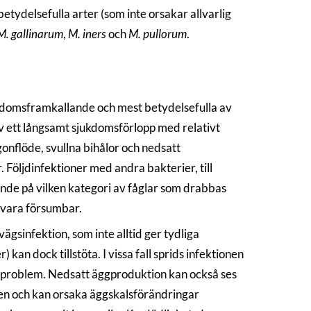
tydelsefulla arter (som inte orsakar allvarlig
M. gallinarum
,
M. iners
och
M. pullorum
.
kdomsframkallande och mest betydelsefulla av
 ett långsamt sjukdomsförlopp med relativt
onflöde, svullna bihålor och nedsatt
Följdinfektioner med andra bakterier, till
nde på vilken kategori av fåglar som drabbas
n vara försumbar.
ägsinfektion, som inte alltid ger tydliga
n dock tillstöta. I vissa fall sprids infektionen
edproblem. Nedsatt äggproduktion kan också ses
n och kan orsaka äggskalsförändringar