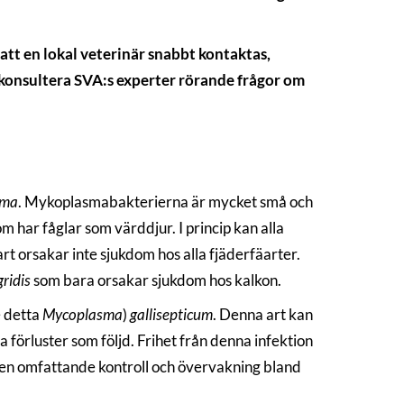
 att en lokal veterinär snabbt kontaktas,
n konsultera SVA:s experter rörande frågor om
sma
. Mykoplasmabakterierna är mycket små och
 har fåglar som värddjur. I princip kan alla
 orsakar inte sjukdom hos alla fjäderfäarter.
ridis
som bara orsakar sjukdom hos kalkon.
e detta
Mycoplasma
)
gallisepticum
. Denna art kan
förluster som följd. Frihet från denna infektion
 en omfattande kontroll och övervakning bland