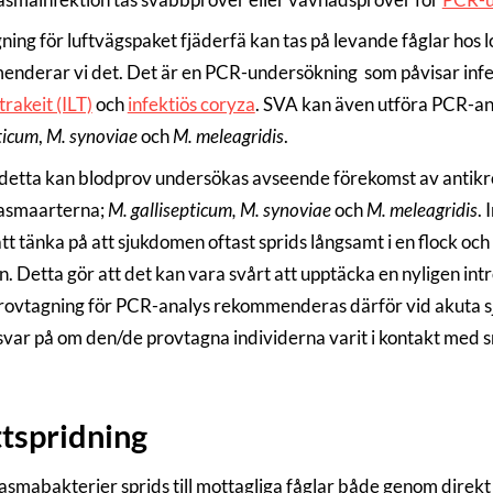
ning för luftvägspaket fjäderfä kan tas på levande fåglar hos 
nderar vi det. Det är en PCR-undersökning som påvisar inf
rakeit (ILT)
och
infektiös coryza
. SVA kan även utföra PCR-a
ticum
,
M. synoviae
och
M. meleagridis
.
detta kan blodprov undersökas avseende förekomst av antikro
asmaarterna;
M. gallisepticum, M. synoviae
och
M. meleagridis
.
att tänka på att sjukdomen oftast sprids långsamt i en flock och
on. Detta gör att det kan vara svårt att upptäcka en nyligen in
ovtagning för PCR-analys rekommenderas därför vid akuta sj
svar på om den/de provtagna individerna varit i kontakt med s
tspridning
smabakterier sprids till mottagliga fåglar både genom direkt 