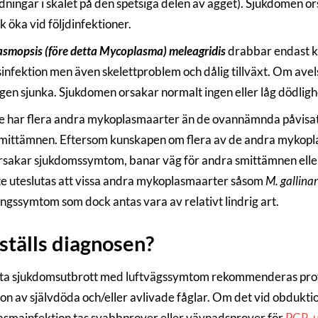
ldningar i skalet på den spetsiga delen av ägget). Sjukdomen or
 öka vid följdinfektioner.
smopsis (före detta Mycoplasma) meleagridis
drabbar endast ka
sinfektion men även skelettproblem och dålig tillväxt. Om ave
gen sjunka. Sjukdomen orsakar normalt ingen eller låg dödlighe
ge har flera andra mykoplasmaarter än de ovannämnda påvisat
mittämnen. Eftersom kunskapen om flera av de andra mykoplas
rsakar sjukdomssymtom, banar väg för andra smittämnen eller
te uteslutas att vissa andra mykoplasmaarter såsom
M. gallina
ingssymtom som dock antas vara av relativt lindrig art.
ställs diagnosen?
ta sjukdomsutbrott med luftvägssymtom rekommenderas pro
on av självdöda och/eller avlivade fåglar. Om det vid obdukti
smainfektion tas svabbprover eller vävnadsprover för
PCR-u