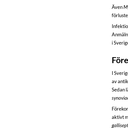
Även
M
förluste
Infekti
Anmälni
i Sveri
Före
I Sveri
av anti
Sedan l
synovia
Föreko
aktivt 
gallisep