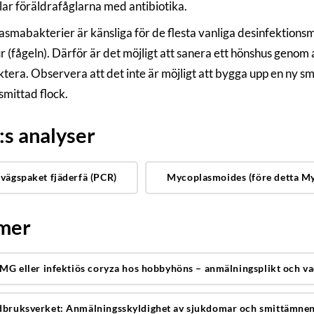
ar föräldrafåglarna med antibiotika.
smabakterier är känsliga för de flesta vanliga desinfektionsm
r (fågeln). Därför är det möjligt att sanera ett hönshus genom 
ktera. Observera att det inte är möjligt att bygga upp en ny sm
smittad flock.
s analyser
tvägspaket fjäderfä (PCR)
Mycoplasmoides (före detta My
 mer
, MG eller infektiös coryza hos hobbyhöns – anmälningsplikt och v
dbruksverket: Anmälningsskyldighet av sjukdomar och smittämne