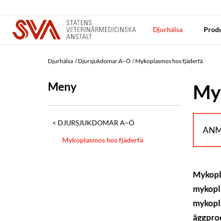
Djurhälsa
Produ
Djurhälsa
Djursjukdomar A–Ö
Mykoplasmos hos fjäderfä
Meny
Myk
DJURSJUKDOMAR A–Ö
ANM
Mykoplasmos hos fjäderfä
Mykopla
mykopla
mykopla
äggprod