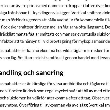
erna kan även spridas med damm och droppar i luften över kor
 säga från hönan till kycklingen via ägget. Vertikal smittsprid
r man förhindra genom att hålla avelsdjur för kommersiella fjäd
flock sker smittspridningen mellan fåglarna ofta långsamt. Det 
illräckligt många fåglar smittats och man ser eventuella sju
n faktor att ta hänsyn till vid provtagning för mykoplasmaund
smabakterier kan förekomma hos vilda fåglar men risken för smi
 som låg. Smittan sprids framförallt genom handel med levan
ndling och sanering
mabakterier är känsliga för vissa antibiotika och fåglarna til
onen i flocken är dock som regel mycket svår att bli av med ef
 och sjukdomen kan därför återkomma efter ett tag. Observera 
ssymtom. Överföring till avkomman via avelsägg (vertikal s