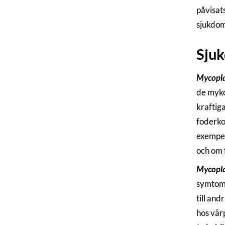
påvisat
sjukdom
Sju
Mycopla
de myko
kraftig
foderko
exempe
och om 
Mycopla
symtom.
till an
hos vär