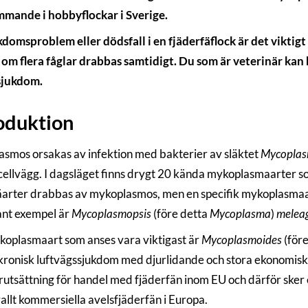
mande i hobbyflockar i Sverige.
kdomsproblem eller dödsfall i en fjäderfäflock är det viktigt
t om flera fåglar drabbas samtidigt. Du som är veterinär ka
sjukdom.
oduktion
smos orsakas av infektion med bakterier av släktet
Mycopla
cellvägg. I dagsläget finns drygt 20 kända mykoplasmaarter som
äarter drabbas av mykoplasmos, men en specifik mykoplasmaart
ant exempel är
Mycoplasmopsis
(före detta
Mycoplasma
)
meleag
oplasmaart som anses vara viktigast är
Mycoplasmoides
(för
kronisk luftvägssjukdom med djurlidande och stora ekonomiska 
örutsättning för handel med fjäderfän inom EU och därför sker
allt kommersiella avelsfjäderfän i Europa.