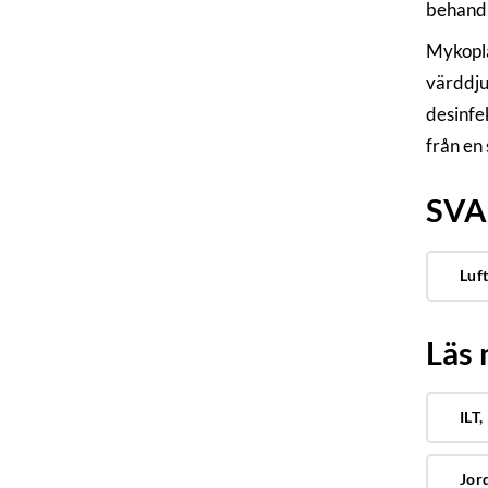
behandl
Mykopla
värddju
desinfe
från en 
SVA:
Luf
Läs
ILT
Jor