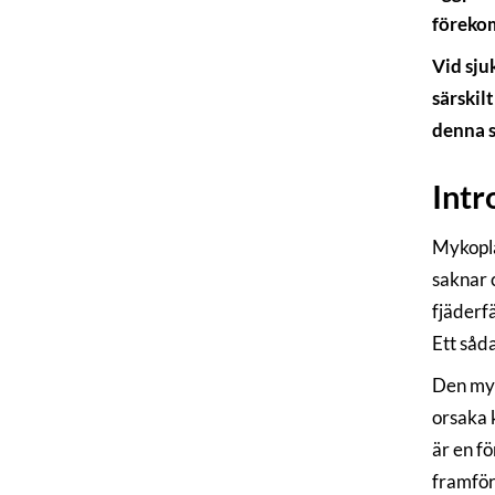
förekom
Vid sju
särskil
denna 
Intr
Mykopla
saknar 
fjäderf
Ett såd
Den myk
orsaka 
är en f
framför