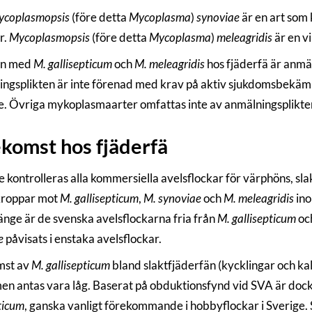
ycoplasmopsis
(före detta
Mycoplasma
)
synoviae
är en art som
r.
Mycoplasmopsis
(före detta
Mycoplasma
)
meleagridis
är en v
on med
M. gallisepticum
och
M. meleagridis
hos fjäderfä är anmäl
ngsplikten är inte förenad med krav på aktiv sjukdomsbekämpn
ge. Övriga mykoplasmaarter omfattas inte av anmälningsplikte
komst hos fjäderfä
ge kontrolleras alla kommersiella avelsflockar för värphöns, s
kroppar mot
M. gallisepticum
,
M. synoviae
och
M. meleagridis
ino
änge är de svenska avelsflockarna fria från
M. gallisepticum
oc
e
påvisats i enstaka avelsflockar.
mst av
M. gallisepticum
bland slaktfjäderfän (kycklingar och ka
men antas vara låg. Baserat på obduktionsfynd vid SVA är doc
ticum
, ganska vanligt förekommande i hobbyflockar i Sverige.