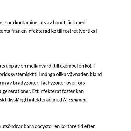
oder som kontaminerats av hundträck med
enta från en infekterad ko till fostret (vertikal
 upp av en mellanvärd (till exempel en ko). I
ids systemiskt till många olika vävnader, bland
orm av bradyzoiter. Tachyzoiter överförs
a generationer. Ett infekterat foster kan
iskt (livslångt) infekterad med
N. caninum
.
n utsöndrar bara oocystor en kortare tid efter