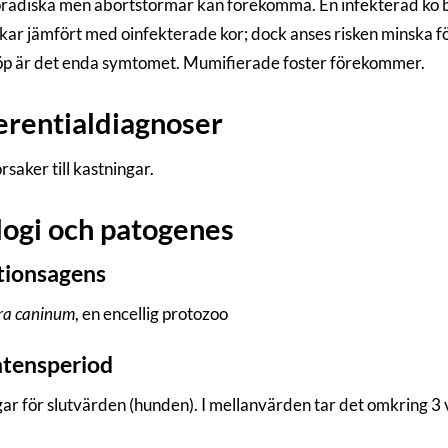
oradiska men abortstormar kan förekomma. En infekterad ko b
kar jämfört med oinfekterade kor; dock anses risken minska för
öp är det enda symtomet. Mumifierade foster förekommer.
erentialdiagnoser
saker till kastningar.
logi och patogenes
tionsagens
ra caninum
, en encellig protozoo
tensperiod
ar för slutvärden (hunden). I mellanvärden tar det omkring 3