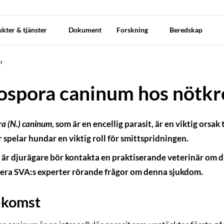
kter & tjänster
Dokument
Forskning
Beredskap
ur
ospora caninum hos nötkr
a (N.) caninum
, som är en encellig parasit, är en viktig orsa
 spelar hundar en viktig roll för smittspridningen.
är djurägare bör kontakta en praktiserande veterinär om dit
era SVA:s experter rörande frågor om denna sjukdom.
ekomst