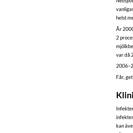
Neospo
vanliga
helst m
År 2000
2 proce
mjölkbe
var då 2
2006–20
Får, ge
Klin
Infekter
infekter
kan äve