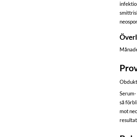
infekti
smittri
neospora
Överl
Månader 
Prov
Obdukti
Serum- 
så förb
mot neo
resultat