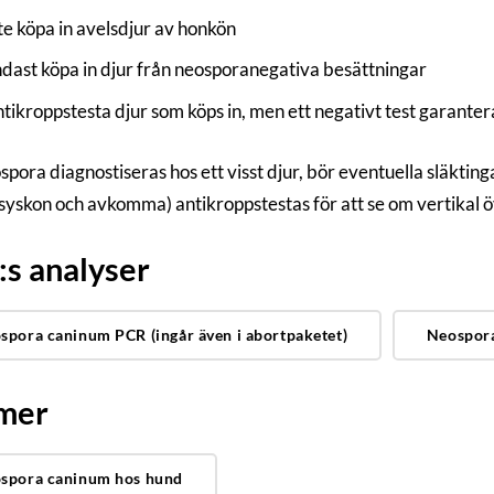
te köpa in avelsdjur av honkön
dast köpa in djur från neosporanegativa besättningar
tikroppstesta djur som köps in, men ett negativt test garantera
pora diagnostiseras hos ett visst djur, bör eventuella släktin
syskon och avkomma) antikroppstestas för att se om vertikal öv
s analyser
spora caninum PCR (ingår även i abortpaketet)
Neospora 
 mer
spora caninum hos hund