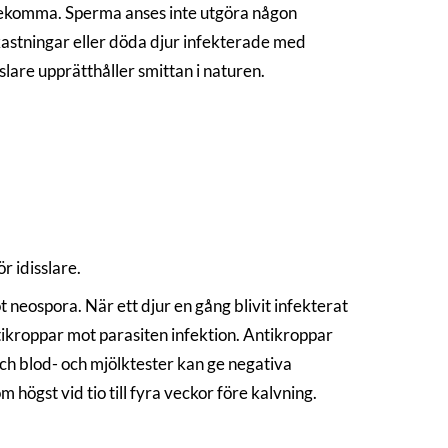
 förekomma. Sperma anses inte utgöra någon
kastningar eller döda djur infekterade med
slare upprätthåller smittan i naturen.
r idisslare.
neospora. När ett djur en gång blivit infekterat
ntikroppar mot parasiten infektion. Antikroppar
ch blod- och mjölktester kan ge negativa
 högst vid tio till fyra veckor före kalvning.