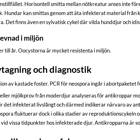
onstillfället. Horisontell smitta mellan nötkreatur anses inte
sk. Hundar kan smittas genom att äta infekterat material från 
. Det finns även en sylvatisk cykel där vilda hunddjur och idis
evnad i miljön
till år. Oocystorna är mycket resistenta i miljön.
tagning och diagnostik
on av kastade foster. PCR för neospora ingår i abortpaketet fö
eller mjölkprov från moderdjur analyseras för antikroppar mot 
lir det infekterat livslångt och därmed indikerar närvaro av a
spora fluktuerar dock i olika stadier av reproduktionscykeln o
 vid vissa tidpunkter hos infekterade djur. Antikropparna är som