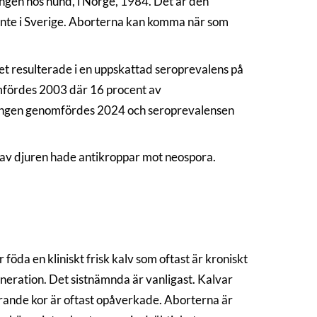
ången hos hund, i Norge, 1984. Det är den
n inte i Sverige. Aborterna kan komma när som
et resulterade i en uppskattad seroprevalens på
mfördes 2003 där 16 procent av
ningen genomfördes 2024 och seroprevalensen
av djuren hade antikroppar mot neospora.
 föda en kliniskt frisk kalv som oftast är kroniskt
generation. Det sistnämnda är vanligast. Kalvar
ande kor är oftast opåverkade. Aborterna är