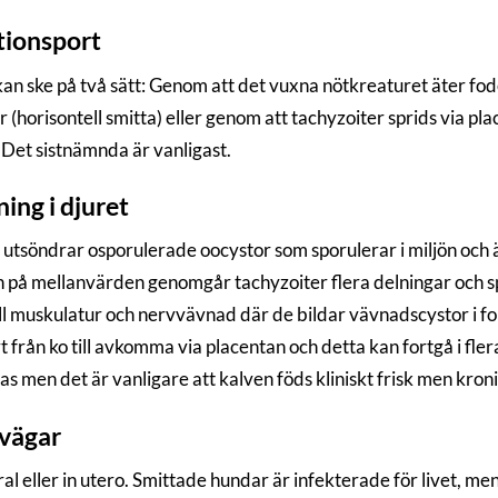
tionsport
kan ske på två sätt: Genom att det vuxna nötkreaturet äter f
 (horisontell smitta) eller genom att tachyzoiter sprids via plac
. Det sistnämnda är vanligast.
ning i djuret
utsöndrar osporulerade oocystor som sporulerar i miljön och äts
 på mellanvärden genomgår tachyzoiter flera delningar och spr
ill muskulatur och nervvävnad där de bildar vävnadscystor i f
t från ko till avkomma via placentan och detta kan fortgå i fler
s men det är vanligare att kalven föds kliniskt frisk men kron
vägar
al eller in utero. Smittade hundar är infekterade för livet, me