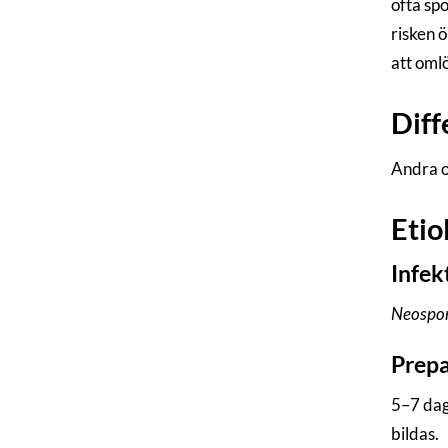
ofta sp
risken ö
att oml
Diff
Andra or
Etio
Infek
Neospo
Prepa
5–7 dag
bildas.