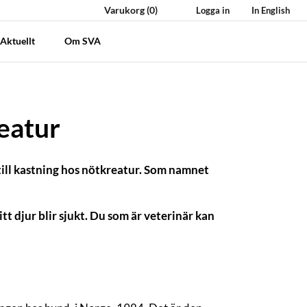
Varukorg
(0)
Logga in
In English
Aktuellt
Om SVA
eatur
k till kastning hos nötkreatur. Som namnet
t djur blir sjukt. Du som är veterinär kan