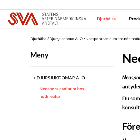
Djurhälsa
Produ
Djurhälsa
Djursjukdomar A–Ö
Neospora caninum hos nötkreat
Meny
Ne
Neospor
DJURSJUKDOMAR A–Ö
antyder
Neospora caninum hos
nötkreatur
Du som 
konsult
För