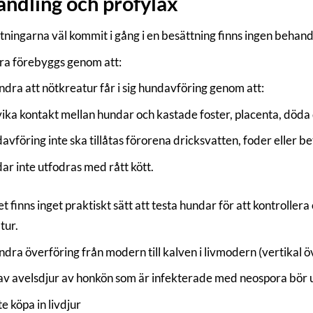
ndling och profylax
tningarna väl kommit i gång i en besättning finns ingen behand
a förebyggs genom att:
ndra att nötkreatur får i sig hundavföring genom att:
ika kontakt mellan hundar och kastade foster, placenta, döda
vföring inte ska tillåtas förorena dricksvatten, foder eller be
r inte utfodras med rått kött.
 finns inget praktiskt sätt att testa hundar för att kontroller
tur.
ndra överföring från modern till kalven i livmodern (vertikal ö
av avelsdjur av honkön som är infekterade med neospora bör 
te köpa in livdjur