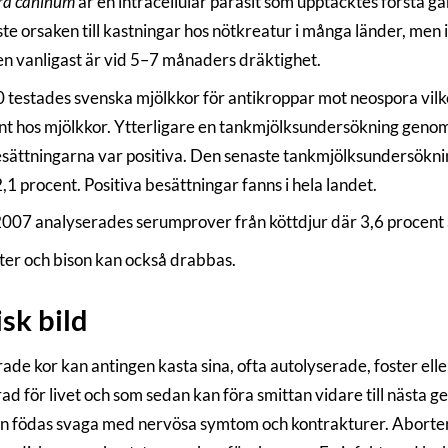
ra caninum
är en intracellulär parasit som upptäcktes första g
ste orsaken till kastningar hos nötkreatur i många länder, me
en vanligast är vid 5–7 månaders dräktighet.
 testades svenska mjölkkor för antikroppar mot neospora vilk
nt hos mjölkkor. Ytterligare en tankmjölksundersökning geno
sättningarna var positiva. Den senaste tankmjölksundersök
,1 procent. Positiva besättningar fanns i hela landet.
07 analyserades serumprover från köttdjur där 3,6 procent 
tter och bison kan också drabbas.
isk bild
ade kor kan antingen kasta sina, ofta autolyserade, foster eller
ad för livet och som sedan kan föra smittan vidare till nästa 
n födas svaga med nervösa symtom och kontrakturer. Aborter