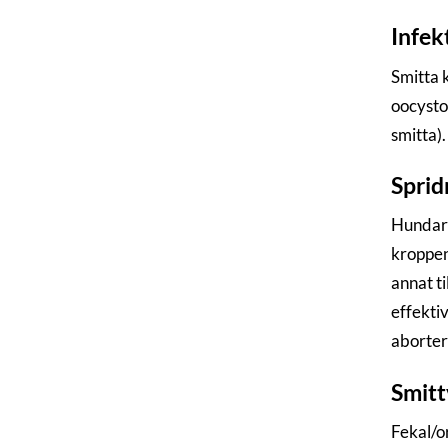
Infek
Smitta 
oocystor
smitta)
Sprid
Hundar 
kroppen
annat t
effektiv
abortera
Smitt
Fekal/or