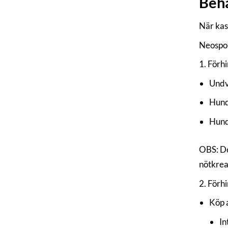
Beha
När kas
Neospor
1. Förhi
Undv
Hunda
Hunda
OBS: Det
nötkrea
2. Förhi
Köp 
In