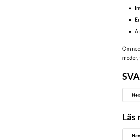
In
En
An
Om neos
moder, 
SVA:
Neo
Läs
Neo