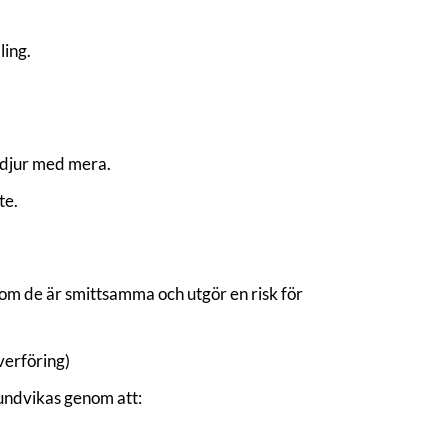
ling.
 djur med mera.
te.
a om de är smittsamma och utgör en risk för
verföring)
undvikas genom att: