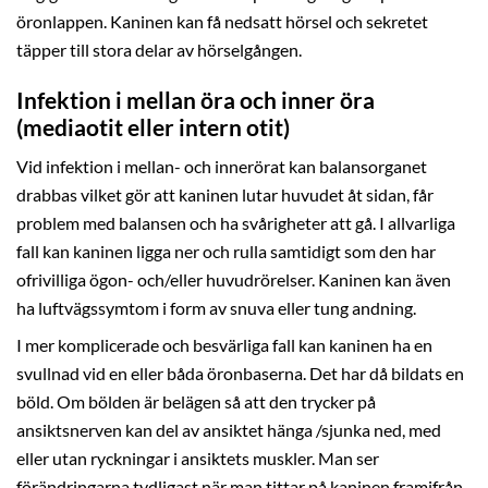
öronlappen. Kaninen kan få nedsatt hörsel och sekretet
täpper till stora delar av hörselgången.
Infektion i mellan öra och inner öra
(mediaotit eller intern otit)
Vid infektion i mellan- och innerörat kan balansorganet
drabbas vilket gör att kaninen lutar huvudet åt sidan, får
problem med balansen och ha svårigheter att gå. I allvarliga
fall kan kaninen ligga ner och rulla samtidigt som den har
ofrivilliga ögon- och/eller huvudrörelser. Kaninen kan även
ha luftvägssymtom i form av snuva eller tung andning.
I mer komplicerade och besvärliga fall kan kaninen ha en
svullnad vid en eller båda öronbaserna. Det har då bildats en
böld. Om bölden är belägen så att den trycker på
ansiktsnerven kan del av ansiktet hänga /sjunka ned, med
eller utan ryckningar i ansiktets muskler. Man ser
förändringarna tydligast när man tittar på kaninen framifrån,