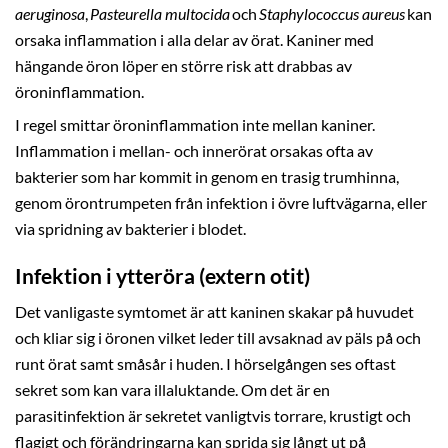
aeruginosa
,
Pasteurella multocida
och
Staphylococcus aureus
kan
orsaka inflammation i alla delar av örat. Kaniner med
hängande öron löper en större risk att drabbas av
öroninflammation.
I regel smittar öroninflammation inte mellan kaniner.
Inflammation i mellan- och innerörat orsakas ofta av
bakterier som har kommit in genom en trasig trumhinna,
genom örontrumpeten från infektion i övre luftvägarna, eller
via spridning av bakterier i blodet.
Infektion i ytteröra (extern otit)
Det vanligaste symtomet är att kaninen skakar på huvudet
och kliar sig i öronen vilket leder till avsaknad av päls på och
runt örat samt småsår i huden. I hörselgången ses oftast
sekret som kan vara illaluktande. Om det är en
parasitinfektion är sekretet vanligtvis torrare, krustigt och
flagigt och förändringarna kan sprida sig långt ut på