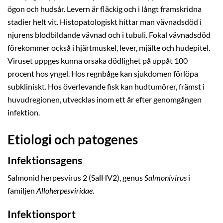
ögon och hudsår. Levern är fläckig och i långt framskridna
stadier helt vit. Histopatologiskt hittar man vävnadsdöd i
njurens blodbildande vävnad och i tubuli. Fokal vävnadsdöd
förekommer också i hjärtmuskel, lever, mjälte och hudepitel.
Viruset uppges kunna orsaka dödlighet på uppåt 100
procent hos yngel. Hos regnbåge kan sjukdomen förlöpa
subkliniskt. Hos överlevande fisk kan hudtumörer, främst i
huvudregionen, utvecklas inom ett år efter genomgången
infektion.
Etiologi och patogenes
Infektionsagens
Salmonid herpesvirus 2 (SalHV2), genus
Salmonivirus
i
familjen
Alloherpesviridae
.
Infektionsport