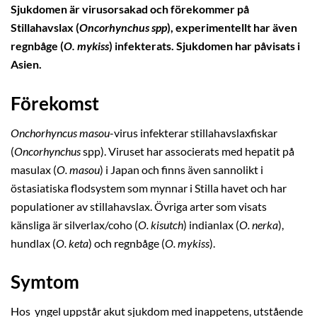
Sjukdomen är virusorsakad och förekommer på
Stillahavslax (
Oncorhynchus spp
), experimentellt har även
regnbåge (
O. mykiss
) infekterats. Sjukdomen har påvisats i
Asien.
Förekomst
Onchorhyncus masou
-virus infekterar stillahavslaxfiskar
(
Oncorhynchus
spp). Viruset har associerats med hepatit på
masulax (
O. masou
) i Japan och finns även sannolikt i
östasiatiska flodsystem som mynnar i Stilla havet och har
populationer av stillahavslax. Övriga arter som visats
känsliga är silverlax/coho (
O. kisutch
) indianlax (
O. nerka
),
hundlax (
O. keta
) och regnbåge (
O. mykiss
).
Symtom
Hos yngel uppstår akut sjukdom med inappetens, utstående