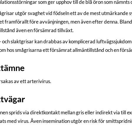
ulationsstörningar som ger upphov till de blå öron som nämnts 
grisar utgör svaghet vid födseln ett av de mest utmärkande s
et framförallt före avvänjningen, men även efter denna. Bland
llstånd även en försämrad tillväxt.
t- och slaktgrisar kan drabbas av komplicerad luftvägssjukdom
som hos smågrisarna ett försämrat allmäntillstånd och en försä
ttämne
sakas av ett arterivirus.
tvägar
nen sprids via direktkontakt mellan gris eller indirekt via till
ats med virus. Även insemination utgör en risk för smittspridn