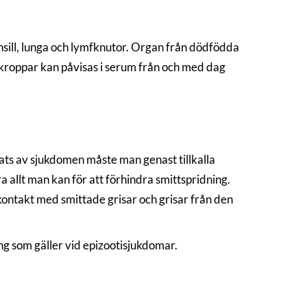
nsill, lunga och lymfknutor. Organ från dödfödda
ikroppar kan påvisas i serum från och med dag
ts av sjukdomen måste man genast tillkalla
öra allt man kan för att förhindra smittspridning.
t kontakt med smittade grisar och grisar från den
ng som gäller vid epizootisjukdomar.