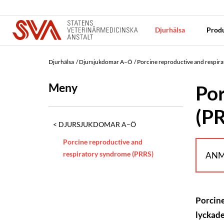
Djurhälsa
Produ
Djurhälsa
Djursjukdomar A–Ö
Porcine reproductive and respir
Meny
Por
(P
DJURSJUKDOMAR A–Ö
Porcine reproductive and
respiratory syndrome (PRRS)
ANM
Porcine
lyckade