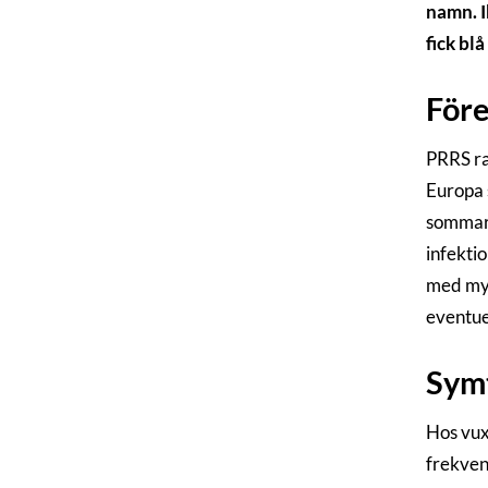
namn. I
fick blå
För
PRRS ra
Europa 
sommare
infekti
med myc
eventuel
Sym
Hos vuxn
frekven