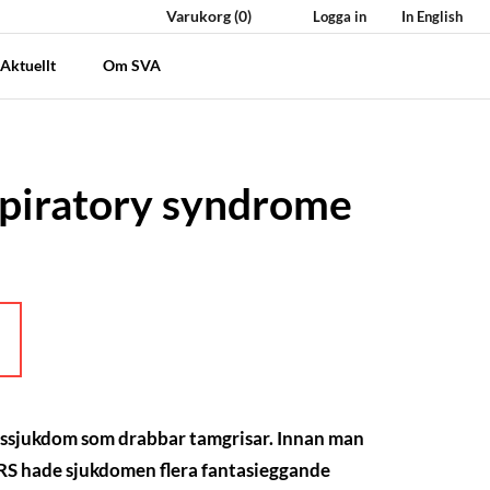
Varukorg
(0)
Logga in
In English
Aktuellt
Om SVA
spiratory syndrome
M
ussjukdom som drabbar tamgrisar. Innan man
RRS hade sjukdomen flera fantasieggande