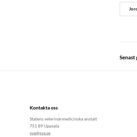
Jor
Senast
Kontakta oss
Statens veterinärmedicinska anstalt
751 89 Uppsala
sva@sva.se