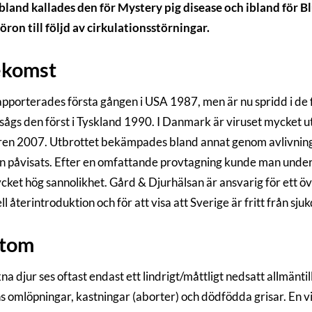
bland kallades den för Mystery pig disease och ibland för Bl
 öron till följd av cirkulationsstörningar.
ekomst
pporterades första gången i USA 1987, men är nu spridd i de f
sågs den först i Tyskland 1990. I Danmark är viruset mycket utb
n 2007. Utbrottet bekämpades bland annat genom avlivning a
on påvisats. Efter en omfattande provtagning kunde man under 
ket hög sannolikhet. Gård & Djurhälsan är ansvarig för ett ö
l återintroduktion och för att visa att Sverige är fritt från sj
tom
a djur ses oftast endast ett lindrigt/måttligt nedsatt allmänti
s omlöpningar, kastningar (aborter) och dödfödda grisar. En 