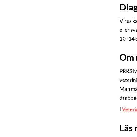
Dia
Virus k
eller s
10–14 ef
Om 
PRRS l
veterinä
Man måst
drabbad
I
Veteri
Läs