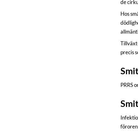
de cirk
Hos små
dödligh
allmänti
Tillväx
precis 
Smi
PRRS or
Smit
Infektio
föroren