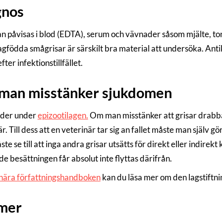
gnos
an påvisas i blod (EDTA), serum och vävnader såsom mjälte, to
vagfödda smågrisar är särskilt bra material att undersöka. Ant
ter infektionstillfället.
man misstänker sjukdomen
yder under
epizootilagen.
Om man misstänker att grisar drabba
r. Till dess att en veterinär tar sig an fallet måste man själv g
e se till att inga andra grisar utsätts för direkt eller indirek
e besättningen får absolut inte flyttas därifrån.
nära författningshandboken
kan du läsa mer om den lagstiftni
 mer