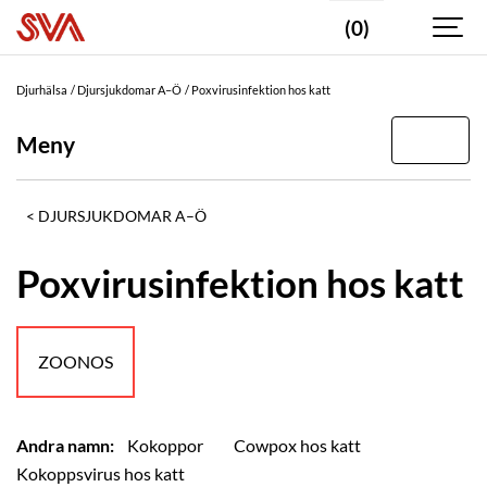
(0)
Djurhälsa
Djursjukdomar A–Ö
Poxvirusinfektion hos katt
Meny
DJURSJUKDOMAR A–Ö
Poxvirusinfektion hos katt
ZOONOS
Andra namn:
Kokoppor
Cowpox hos katt
Kokoppsvirus hos katt