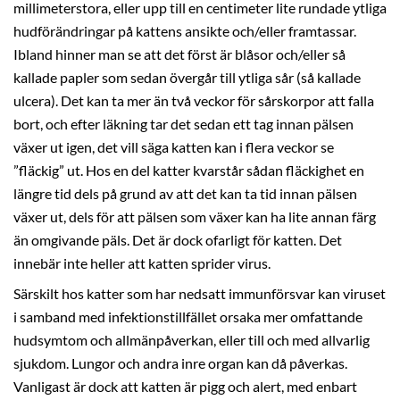
millimeterstora, eller upp till en centimeter lite rundade ytliga
hudförändringar på kattens ansikte och/eller framtassar.
Ibland hinner man se att det först är blåsor och/eller så
kallade papler som sedan övergår till ytliga sår (så kallade
ulcera). Det kan ta mer än två veckor för sårskorpor att falla
bort, och efter läkning tar det sedan ett tag innan pälsen
växer ut igen, det vill säga katten kan i flera veckor se
”fläckig” ut. Hos en del katter kvarstår sådan fläckighet en
längre tid dels på grund av att det kan ta tid innan pälsen
växer ut, dels för att pälsen som växer kan ha lite annan färg
än omgivande päls. Det är dock ofarligt för katten. Det
innebär inte heller att katten sprider virus.
Särskilt hos katter som har nedsatt immunförsvar kan viruset
i samband med infektionstillfället orsaka mer omfattande
hudsymtom och allmänpåverkan, eller till och med allvarlig
sjukdom. Lungor och andra inre organ kan då påverkas.
Vanligast är dock att katten är pigg och alert, med enbart