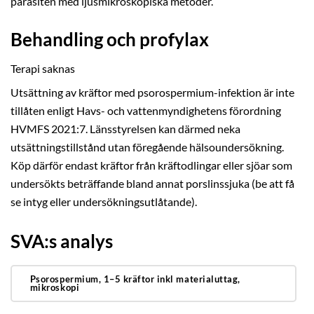
parasiten med ljusmikroskopiska metoder.
Behandling och profylax
Terapi saknas
Utsättning av kräftor med psorospermium-infektion är inte
tillåten enligt Havs- och vattenmyndighetens förordning
HVMFS 2021:7. Länsstyrelsen kan därmed neka
utsättningstillstånd utan föregående hälsoundersökning.
Köp därför endast kräftor från kräftodlingar eller sjöar som
undersökts beträffande bland annat porslinssjuka (be att få
se intyg eller undersökningsutlåtande).
SVA:s analys
Psorospermium, 1–5 kräftor inkl materialuttag,
mikroskopi