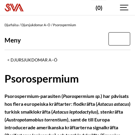
(0)
Djurhälsa
Djursjukdomar A–Ö
Psorospermium
Meny
DJURSJUKDOMAR A–Ö
Psorospermium
Psorospermium-parasiten (
Psorospermium sp
.) har påvisats
hos flera europeiska kräftarter: flodkräfta (
Astacus astacus
)
turkisk smalklokräfta (
Astacus leptodactylus
)
,
stenkräfta
(
Austropotamobius torrentium
), samt de till Europa
introducerade amerikanska kräftarterna signalkräfta