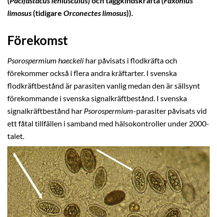
(
Pacifastacus leniusculus
) och taggkindskräfta (
Faxonius
limosus
(tidigare
Orconectes limosus
)).
Förekomst
Psorospermium haeckeli
har påvisats i flodkräfta och
förekommer också i flera andra kräftarter. I svenska
flodkräftbestånd är parasiten vanlig medan den är sällsynt
förekommande i svenska signalkräftbestånd. I svenska
signalkräftbestånd har
Psorospermium
-parasiter påvisats vid
ett fåtal tillfällen i samband med hälsokontroller under 2000-
talet.