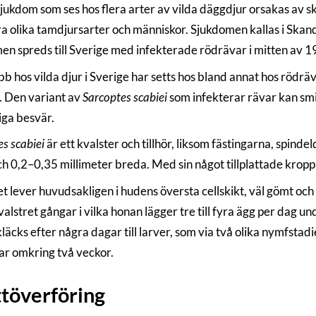
jukdom som ses hos flera arter av vilda däggdjur orsakas av 
ra olika tamdjursarter och människor. Sjukdomen kallas i Skan
en spreds till Sverige med infekterade rödrävar i mitten av 1
b hos vilda djur i Sverige har setts hos bland annat hos rödräv
n. Den variant av
Sarcoptes scabiei
som infekterar rävar kan smi
iga besvär.
s scabiei
är ett kvalster och tillhör, liksom fästingarna, spind
ch 0,2–0,35 millimeter breda. Med sin något tillplattade kropp
et lever huvudsakligen i hudens översta cellskikt, väl gömt oc
lstret gångar i vilka honan lägger tre till fyra ägg per dag unde
läcks efter några dagar till larver, som via två olika nymfstad
ar omkring två veckor.
töverföring