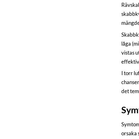
Rävskab
skabbkva
mängder 
Skabbkv
låga (m
vistas 
effektiv
I torr 
chansen
det tem
Sym
Symtomen
orsaka 