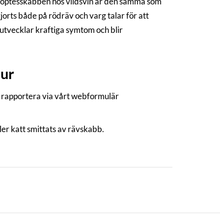
arcoptesskabben hos vildsvin är den samma som
jorts både på rödräv och varg talar för att
en utvecklar kraftiga symtom och blir
jur
t rapportera via vårt webformulär
er katt smittats av rävskabb.