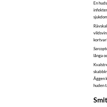
En huds
infekte
sjukdom
Rävskab
vildsvi
kortvar
Sarcopte
långa o
Kvalstr
skabbkva
Äggen k
huden t
Smit