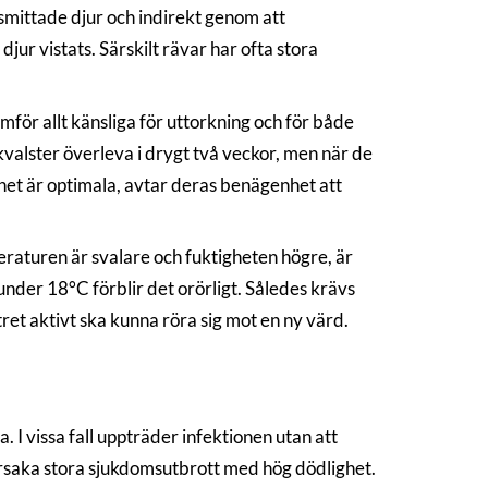
mittade djur och indirekt genom att
jur vistats. Särskilt rävar har ofta stora
för allt känsliga för uttorkning och för både
valster överleva i drygt två veckor, men när de
het är optimala, avtar deras benägenhet att
eraturen är svalare och fuktigheten högre, är
nder 18°C förblir det orörligt. Således krävs
ret aktivt ska kunna röra sig mot en ny värd.
 I vissa fall uppträder infektionen utan att
 orsaka stora sjukdomsutbrott med hög dödlighet.