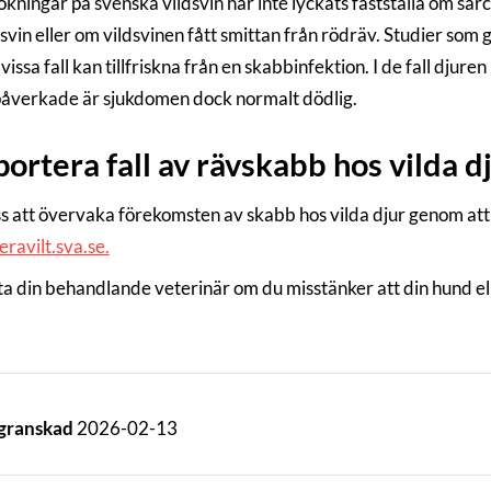
kningar på svenska vildsvin har inte lyckats fastställa om s
vin eller om vildsvinen fått smittan från rödräv. Studier som g
 vissa fall kan tillfriskna från en skabbinfektion. I de fall djur
åverkade är sjukdomen dock normalt dödlig.
ortera fall av rävskabb hos vilda d
ss att övervaka förekomsten av skabb hos vilda djur genom at
ravilt.sva.se.
a din behandlande veterinär om du misstänker att din hund ell
 granskad
2026-02-13