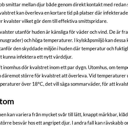
b smittar mellan djur både genom direkt kontakt med redan s
lstret kan överleva en kortare tid på platser där infekterade d
kvalster vilket gör dem till effektiva smittspridare.
alster utanför huden är känsliga för väder och vind. De är fram
inusgrader) och höga temperaturer. I kylskåpsmiljö kan dessa k
utanför den skyddade miljön i huden där temperatur och fuktig
t kunna infektera ett nytt värddjur.
luft inomhus dör kvalstret inom ett par dygn. Utomhus, om temp
 däremot större för kvalstret att överleva. Vid temperaturer u
peraturer över 18°C, det vill säga sommarväder, för att kvalst
tom
 kan variera från mycket svår till lätt, knappt märkbar, klåda.
större besvär hos ett angripet djur. I andra fall kan rävskabb