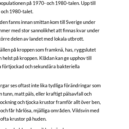
pulationen på 1970- och 1980-talen. Upp till
 och 1980-talet.
den fanns innan smittan kom till Sverige under
mmer med stor sannolikhet att finnas kvar under
törre delen av landet med lokala utbrott.
tällen på kroppen som framknä, has, ryggslutet
 helst på kroppen. Klådan kan ge upphov till
a förtjockad och sekundära bakteriella
ar ses oftast inte lika tydliga förändringar som
unn, matt päls, eller kraftigt pälsavfall och
ckning och tjocka krustor framför allt över ben,
s och får hårlösa, mjälliga områden. Vildsvin med
ofta krustor på huden.