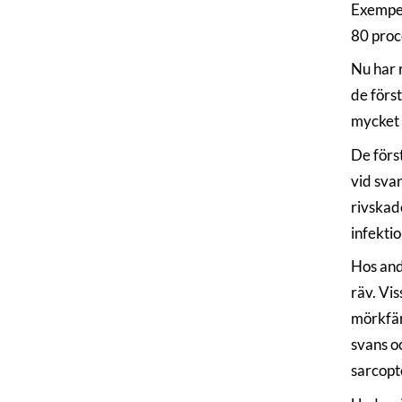
Exempel
80 proc
Nu har 
de förs
mycket l
De förs
vid sva
rivskad
infekti
Hos and
räv. Vis
mörkfär
svans oc
sarcopt