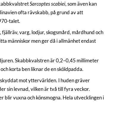
skabbkvalstret
Sarcoptes scabiei
, som även kan
dinavien ofta rävskabb, på grund av att
970-talet.
, fjällräv, varg, lodjur, skogsmård, mårdhund och
tta människor men ger då i allmänhet endast
eldjuren. Skabbkvalstren är 0,2–0,45 millimeter
 och korta ben liknar de en sköldpadda.
h skyddat mot yttervärlden. I huden gräver
r sin levnad, vilken är två till fyra veckor.
ier blir vuxna och könsmogna. Hela utvecklingen i