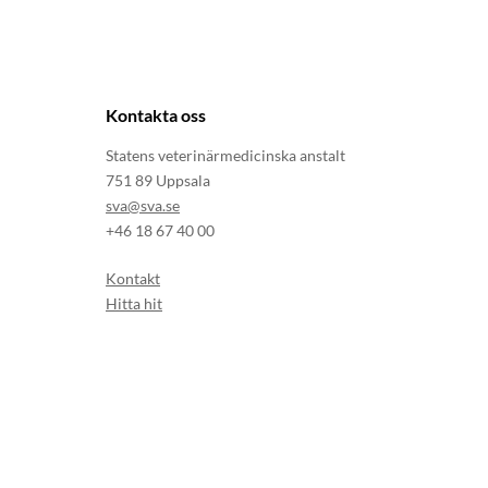
Kontakta oss
Statens veterinärmedicinska anstalt
751 89 Uppsala
sva@sva.se
+46 18 67 40 00
Kontakt
Hitta hit