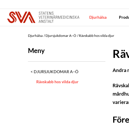
Djurhälsa
Produ
Djurhälsa
Djursjukdomar A–Ö
Rävskabb hos vilda djur
Meny
Räv
Andra
DJURSJUKDOMAR A–Ö
Rävskabb hos vilda djur
Rävskab
mårdhun
variera
För