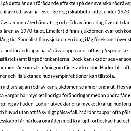
 på detta är den förödande effekten på den svenska rödrävspo
ent av rödrävarna i Sverige dog i skabbutbrottet under 1970-
rävstammen återhämtat sig och rödräv finns idag överallt där 
ta åren av 1970-talet. Emellertid finns sjukdomen kvar och ko
ång tid. Sannolikt finns sjukdomen i dag i låg förekomst över s
ta hudförändringarna på rävar uppträder oftast på speciella s
nsfästet samt längs öronkanterna. Dock kan skador ses var som
or med sår som så småningom täcks av krustor. Huden blir oft
oner och illaluktande hudsvampinfektioner kan tillstöta.
ra djurslag än rödräv kan sjukdomen se annorlunda ut. Hos varg
sa vargar har mycket lindriga förändringar medan andra får en t
gning av huden. Lodjur utvecklar ofta mycket kraftig hudförtjo
h huvud utan att få synligt pälsavfall. Mårdar tappar ofta päl
esskabb får hårlösa områden med kraftigt förtjockad hud och 