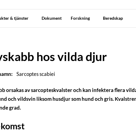
kter & tjänster
Dokument
Forskning
Beredskap
skabb hos vilda djur
 namn:
Sarcoptes scabiei
b orsakas av sarcopteskvalster och kan infektera flera vilda
d och vildsvin liksom husdjur som hund och gris. Kvalstren 
nde grad.
ekomst