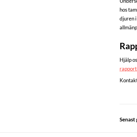
Undersö
hos tams
djuren i
allmänp
Rapp
Hjälp o
rapporte
Kontakt
Senast