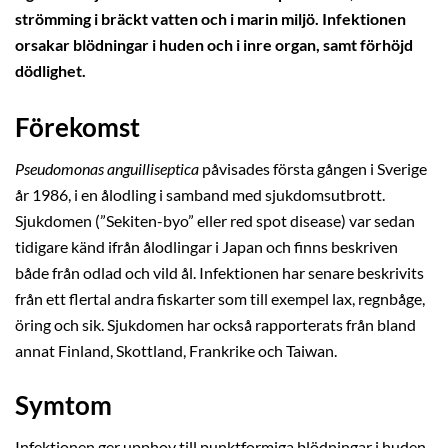
strömming i bräckt vatten och i marin miljö. Infektionen
orsakar blödningar i huden och i inre organ, samt förhöjd
dödlighet.
Förekomst
Pseudomonas anguilliseptica
påvisades första gången i Sverige
år 1986, i en ålodling i samband med sjukdomsutbrott.
Sjukdomen (”Sekiten-byo” eller red spot disease) var sedan
tidigare känd ifrån ålodlingar i Japan och finns beskriven
både från odlad och vild ål. Infektionen har senare beskrivits
från ett flertal andra fiskarter som till exempel lax, regnbåge,
öring och sik. Sjukdomen har också rapporterats från bland
annat Finland, Skottland, Frankrike och Taiwan.
Symtom
Infektionen ger upphov till punktformiga blödningar i huden,