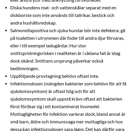
Diska hundens mat- och vattenskålar separat med en
diskborste som inte används till tallrikar, bestick och
andra hushållsredskap.
Salmonellapositiva och sjuka hundar bör inte defekera; gå
på toaletten i utrymmen där foder till andra djur förvaras,
eller i till exempel ladugårdar. Hur stor
smittspridningsrisken i realiteten är i sådana fall är idag
dock okänd. Smittans ursprung påverkar också
bedömningen.
Uppföljande provtagning behövs oftast inte.
Infektionsdosen (mängden bakterier som behövs för att få
sjukdomssymtom) är oftast hög och för att
sjukdomssymtom skall uppstå krävs oftast att bakterien
först förökar sig i ett kontaminerat livsmedel.
Mottagligheten för infektion varierar dock, bland annat är
små barn, äldre och immunsvaga mer mottagliga och hos
dessa kan infektionsdosen vara lägre. Det kan därför vara