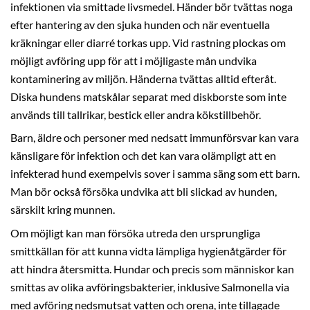
infektionen via smittade livsmedel. Händer bör tvättas noga
efter hantering av den sjuka hunden och när eventuella
kräkningar eller diarré torkas upp. Vid rastning plockas om
möjligt avföring upp för att i möjligaste mån undvika
kontaminering av miljön. Händerna tvättas alltid efteråt.
Diska hundens matskålar separat med diskborste som inte
används till tallrikar, bestick eller andra kökstillbehör.
Barn, äldre och personer med nedsatt immunförsvar kan vara
känsligare för infektion och det kan vara olämpligt att en
infekterad hund exempelvis sover i samma säng som ett barn.
Man bör också försöka undvika att bli slickad av hunden,
särskilt kring munnen.
Om möjligt kan man försöka utreda den ursprungliga
smittkällan för att kunna vidta lämpliga hygienåtgärder för
att hindra återsmitta. Hundar och precis som människor kan
smittas av olika avföringsbakterier, inklusive Salmonella via
med avföring nedsmutsat vatten och orena, inte tillagade