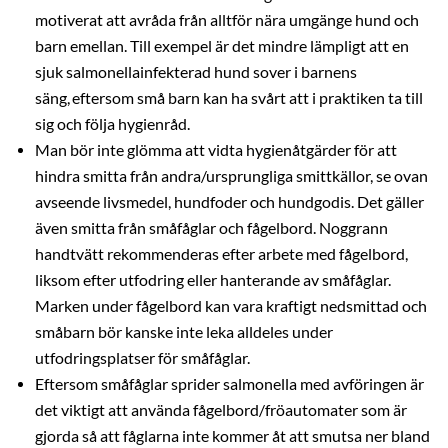
motiverat att avråda från alltför nära umgänge hund och
barn emellan. Till exempel är det mindre lämpligt att en
sjuk salmonellainfekterad hund sover i barnens
säng, eftersom små barn kan ha svårt att i praktiken ta till
sig och följa hygienråd.
Man bör inte glömma att vidta hygienåtgärder för att
hindra smitta från andra/ursprungliga smittkällor, se ovan
avseende livsmedel, hundfoder och hundgodis. Det gäller
även smitta från småfåglar och fågelbord. Noggrann
handtvätt rekommenderas efter arbete med fågelbord,
liksom efter utfodring eller hanterande av småfåglar.
Marken under fågelbord kan vara kraftigt nedsmittad och
småbarn bör kanske inte leka alldeles under
utfodringsplatser för småfåglar.
Eftersom småfåglar sprider salmonella med avföringen är
det viktigt att använda fågelbord/fröautomater som är
gjorda så att fåglarna inte kommer åt att smutsa ner bland