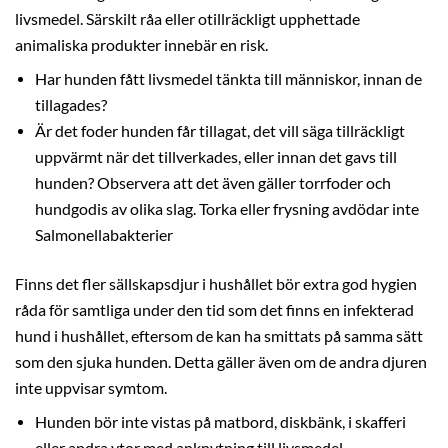
livsmedel. Särskilt råa eller otillräckligt upphettade
animaliska produkter innebär en risk.
Har hunden fått livsmedel tänkta till människor, innan de
tillagades?
Är det foder hunden får tillagat, det vill säga tillräckligt
uppvärmt när det tillverkades, eller innan det gavs till
hunden? Observera att det även gäller torrfoder och
hundgodis av olika slag. Torka eller frysning avdödar inte
Salmonellabakterier
Finns det fler sällskapsdjur i hushållet bör extra god hygien
råda för samtliga under den tid som det finns en infekterad
hund i hushållet, eftersom de kan ha smittats på samma sätt
som den sjuka hunden. Detta gäller även om de andra djuren
inte uppvisar symtom.
Hunden bör inte vistas på matbord, diskbänk, i skafferi
eller andra ytor med anknytning till livsmedel.