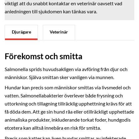
viktigt att du snabbt kontaktar en veterinär oavsett vad
anledningen till sjukdomen kan tänkas vara.
Djurägare
Veterinär
Förekomst och smitta
Salmonella sprids huvudsakligen via avföring från djur och
människor. Själva smittan sker vanligen via munnen.
Hundar kan precis som människor smittas via livsmedel och
vatten. Salmonellabakterier överlever både frysning och
uttorkning och tillagning tillräcklig upphettning krävs för att
få döda dem. Att ge sin hund råa eller otillräckligt upphettade
animaliska produkter, inkluderande torkat foder, hundgodis
etcetera kan alltså innebära en risk för smitta.
Precis som katter kan även hundar smittas av infekterade