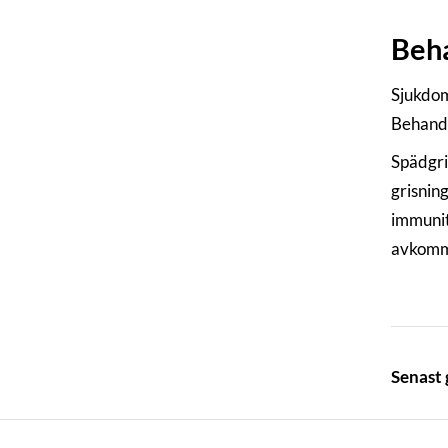
Beha
Sjukdom
Behandl
Spädgri
grisnin
immunit
avkomma
Senast