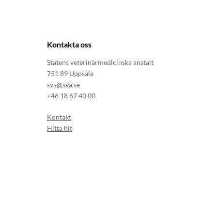
Kontakta oss
Statens veterinärmedicinska anstalt
751 89 Uppsala
sva@sva.se
+46 18 67 40 00
Kontakt
Hitta hit