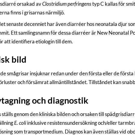
sdiarré orsakad av
Clostridium perfringens
typ C kallas för sm
rna finns i grisarnas närmiljö.
et senaste decenniet har även diarréer hos neonatala djur som
mit. Ett samlingsnamn för dessa diarréer är New Neonatal P
r att identifiera etiologin till dem.
isk bild
e smågrisar insjuknar redan under den första eller de första
rluster och försämrat allmäntillståndet. Tillståndet kan snabbt
tagning och diagnostik
ställs genom den kliniska bilden och orsaken till spädgrisdiar
ällning
E. coli
inklusive resistensundersökning och/eller tarmbr
ösning som transportmedium. Diagnos kan även ställas vid ob