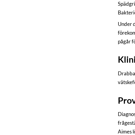
Spädgri
Bakterie
Under d
förekom
pågår fö
Klin
Drabbad
vätskefö
Prov
Diagnos 
frågest
Aimes l