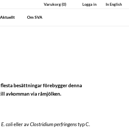
Varukorg
(0)
Logga in
In English
Aktuellt
Om SVA
e flesta besättningar förebygger denna
ill avkomman via råmjölken.
v
E. coli
eller av
Clostridium perfringens
typ C.