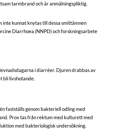
ittsam tarmbrand och är anmälningspliktig.
 inte kunnat knytas till dessa smittämnen
orcine Diarrhoea (NNPD) och forskningsarbete
 levnadsdagarna i diarréer. Djuren drabbas av
 bli livshotande.
rén fastställs genom bakteriell odling med
and. Prov tas från rektum med kulturett med
duktion med bakteriologisk undersökning.