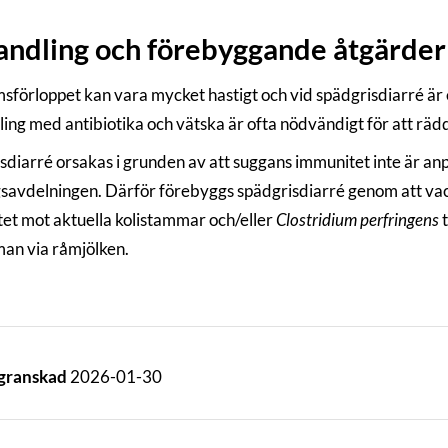
ndling och förebyggande åtgärder
sförloppet kan vara mycket hastigt och vid spädgrisdiarré är e
ing med antibiotika och vätska är ofta nödvändigt för att rädd
sdiarré orsakas i grunden av att suggans immunitet inte är anp
gsavdelningen. Därför förebyggs spädgrisdiarré genom att vac
et mot aktuella kolistammar och/eller
Clostridium perfringens
t
n via råmjölken.
 granskad
2026-01-30