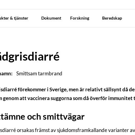
kter & tjänster
Dokument
Forskning
Beredskap
dgrisdiarré
 namn:
Smittsam tarmbrand
sdiarré förekommer i Sverige, men är relativt sällsynt då d
 genom att vaccinera suggorna som då överför immunitet t
tämne och smittvägar
sdiarré orsakas främst av sjukdomsframkallande varianter a