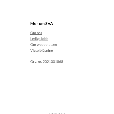
Mer om SVA
Om oss
Lediga jobb
Om webbplatsen
Visselblåsning
Org. nr. 2021001868
© SVA 2026