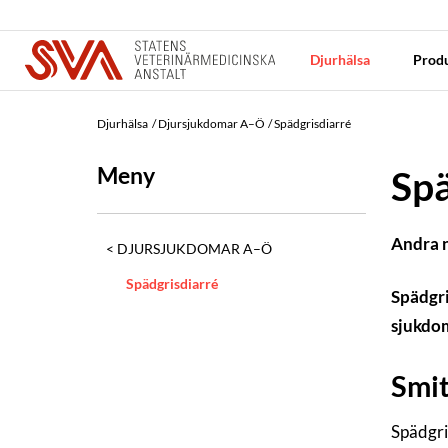
Djurhälsa
Produ
Djurhälsa
Djursjukdomar A–Ö
Spädgrisdiarré
Meny
Spä
Andra
DJURSJUKDOMAR A–Ö
Spädgrisdiarré
Spädgri
sjukdom
Smit
Spädgri