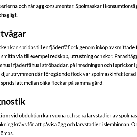
erierna och når äggkonsumenter. Spolmaskar i konsumtionsäg
hagligt.
tvägar
ken kan spridas till en fjäderfäflock genom inköp av smittade 
 smitta via till exempel redskap, utrustning och skor. Parasitä
hus i fjäderfähus i ströbäddar, på inredningen och i sprickor i
n i djurutrymmen där föregående flock var spolmaskinfekterad
 sprids lätt mellan olika flockar på samma gård.
nostik
ion:
vid obduktion kan vuxna och sena larvstadier av spolmas
kning krävs för att påvisa ägg och larvstadier i slemhinnan.
dömas.