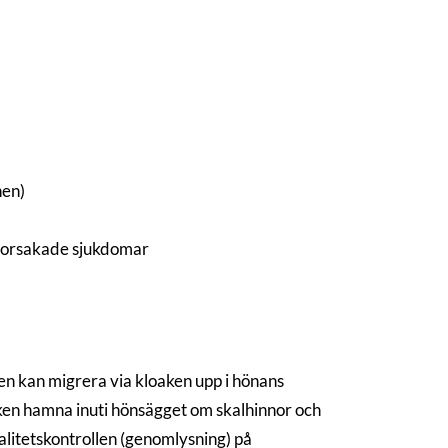
nen)
eorsakade sjukdomar
ten kan migrera via kloaken upp i hönans
sken hamna inuti hönsägget om skalhinnor och
alitetskontrollen (genomlysning) på