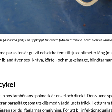
 (Ascaridia galli) i en uppklippt tunntarm från en tamhöna. Foto: Désirée Jans
a parasiten är gulvit och cirka fem till sju centimeter lång (m
ibland även ses i kräva, körtel- och muskelmage, blindtarmar, 
cykel
eln hos tamhönans spolmask är enkel och direkt. Den vuxna sp
rar parasitägg som utskiljs med värddjurets träck. I ett gram 
äggen sprids i fåglarnas omgivning. För att bli infektionsdug