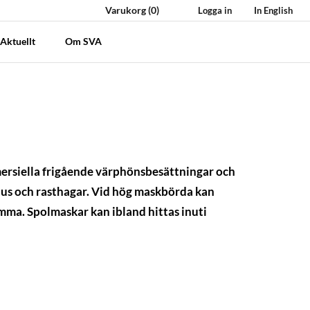
Varukorg
(0)
Logga in
In English
Aktuellt
Om SVA
mersiella frigående värphönsbesättningar och
hus och rasthagar. Vid hög maskbörda kan
mma. Spolmaskar kan ibland hittas inuti