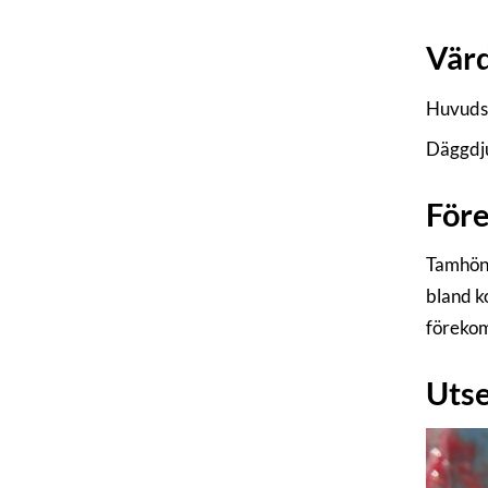
Vär
Huvudsa
Däggdju
För
Tamhöna
bland k
förekom
Utse