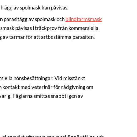
h ägg av spolmask kan påvisas.
an parasitägg av spolmask och
blindtarmsmask
msmask påvisas i träckprov från kommersiella
g av tarmar för att artbestämma parasiten.
iella hönsbesättningar. Vid misstänkt
 kontakt med veterinär för rådgivning om
arig. Fåglarna smittas snabbt igen av