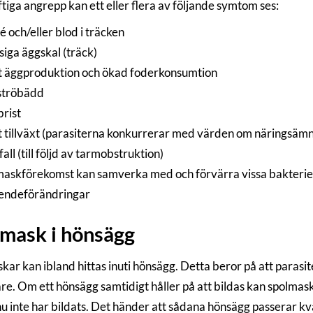
tiga angrepp kan ett eller flera av följande symtom ses:
é och/eller blod i träcken
iga äggskal (träck)
t äggproduktion och ökad foderkonsumtion
 ströbädd
rist
t tillväxt (parasiterna konkurrerar med värden om näringsäm
all (till följd av tarmobstruktion)
maskförekomst kan samverka med och förvärra vissa bakteri
endeförändringar
mask i hönsägg
kar kan ibland hittas inuti hönsägg. Detta beror på att parasi
re. Om ett hönsägg samtidigt håller på att bildas kan spolma
nu inte har bildats. Det händer att sådana hönsägg passerar kv