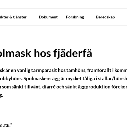
kter & tjänster
Dokument
Forskning
Beredskap
lmask hos fjäderfä
k är en vanlig tarmparasit hos tamhöns, framförallt i kom
obbyhöns. Spolmaskens ägg är mycket tåliga i stallar/höns
som sänkt tillväxt, diarré och sänkt äggproduktion föreko
g.
a galli