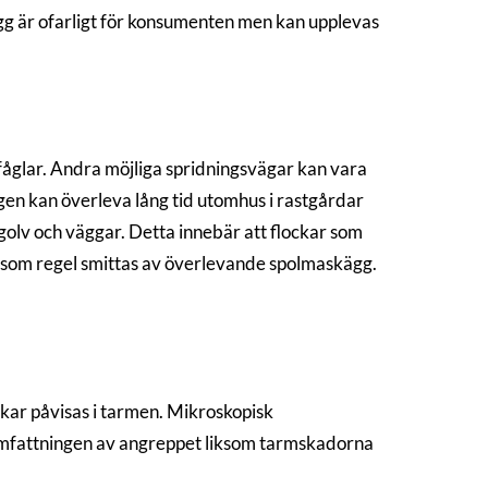
g är ofarligt för konsumenten men kan upplevas
fåglar. Andra möjliga spridningsvägar kan vara
ggen kan överleva lång tid utomhus i rastgårdar
 golv och väggar. Detta innebär att flockar som
 som regel smittas av överlevande spolmaskägg.
kar påvisas i tarmen. Mikroskopisk
 Omfattningen av angreppet liksom tarmskadorna