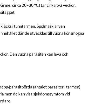
rme, cirka 20–30 °C) tar cirka två veckor.
sitägget.
n kläcks i tunntarmen. Spolmasklarven
innehållet där de utvecklas till vuxna könsmogna
 veckor. Den vuxna parasiten kan leva och
pp/parasitbörda (antalet parasiter i tarmen)
mfria men de kan visa sjukdomssymtom vid
årdare.