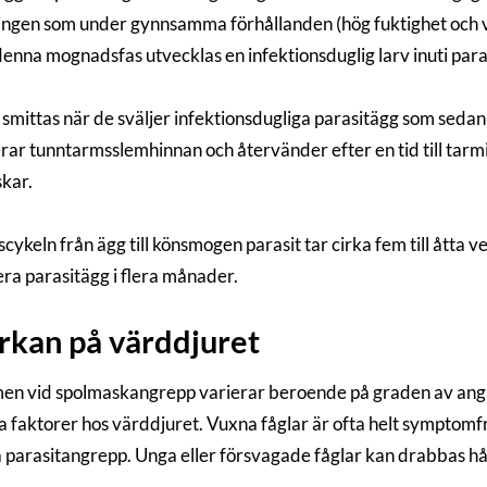
ngen som under gynnsamma förhållanden (hög fuktighet och vä
enna mognadsfas utvecklas en infektionsduglig larv inuti para
smittas när de sväljer infektionsdugliga parasitägg som seda
rar tunntarmsslemhinnan och återvänder efter en tid till tarm
kar.
scykeln från ägg till könsmogen parasit tar cirka fem till åtta
ra parasitägg i flera månader.
rkan på värddjuret
n vid spolmaskangrepp varierar beroende på graden av angre
ka faktorer hos värddjuret. Vuxna fåglar är ofta helt sympto
a parasitangrepp. Unga eller försvagade fåglar kan drabbas h