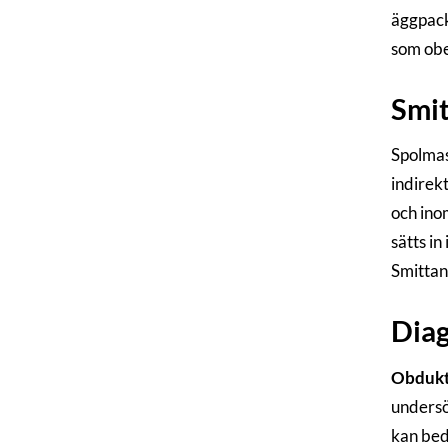
äggpack
som obe
Smit
Spolmas
indirekt
och inom
sätts i
Smittan
Diag
Obdukt
undersö
kan be