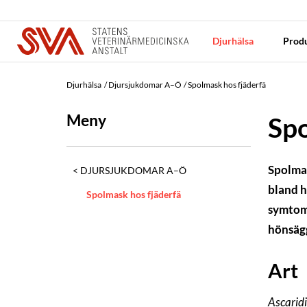
Djurhälsa
Produ
Djurhälsa
Djursjukdomar A–Ö
Spolmask hos fjäderfä
Meny
Spo
Spolmas
DJURSJUKDOMAR A–Ö
bland h
Spolmask hos fjäderfä
symtom 
hönsäg
Art
Ascaridi