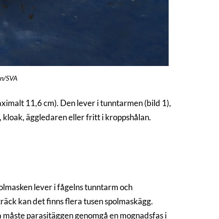
son/SVA
aximalt 11,6 cm). Den lever i tunntarmen (bild 1),
kloak, äggledaren eller fritt i kroppshålan.
olmasken lever i fågelns tunntarm och
träck kan det finns flera tusen spolmaskägg.
liga måste parasitäggen genomgå en mognadsfas i