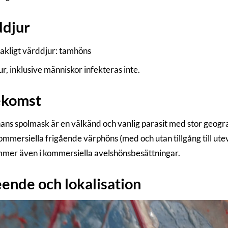
ddjur
kligt värddjur: tamhöns
r, inklusive människor infekteras inte.
ekomst
ns spolmask är en välkänd och vanlig parasit med stor geografi
ommersiella frigående värphöns (med och utan tillgång till utev
mer även i kommersiella avelshönsbesättningar.
ende och lokalisation