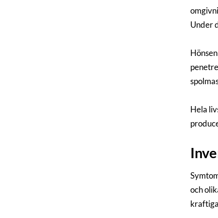
omgivni
Under d
Hönsen 
penetre
spolmas
Hela liv
produce
Inve
Symtome
och oli
kraftig