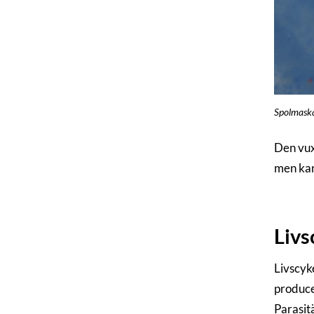
Spolmaskar
Den vuxn
men kan 
Livs
Livscyk
produce
Parasit