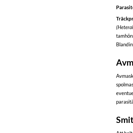
Parasit
Träckp
(Hetera
tamhöns
Blandin
Avm
Avmaskn
spolmas
eventue
parasit
Smit