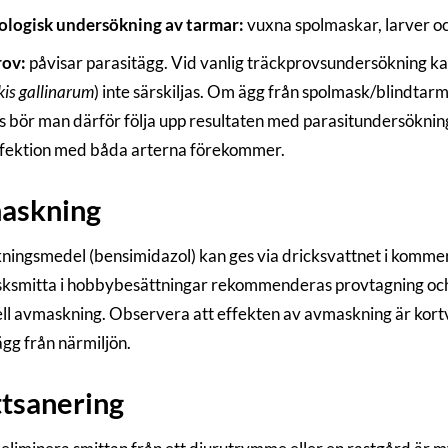
ologisk undersökning av tarmar:
vuxna spolmaskar, larver oc
rov:
påvisar parasitägg. Vid vanlig träckprovsundersökning k
kis gallinarum
) inte särskiljas. Om ägg från spolmask/blindtar
 bör man därför följa upp resultaten med parasitundersöknin
fektion med båda arterna förekommer.
askning
ingsmedel (bensimidazol) kan ges via dricksvattnet i kommers
ksmitta i hobbybesättningar rekommenderas provtagning och
ll avmaskning. Observera att effekten av avmaskning är kortv
ägg från närmiljön.
tsanering