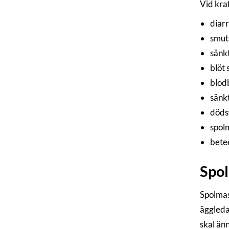
Vid kraf
diarr
smuts
sänk
blöt
blodb
sänk
dödsf
spol
bete
Spol
Spolmas
äggleda
skal än