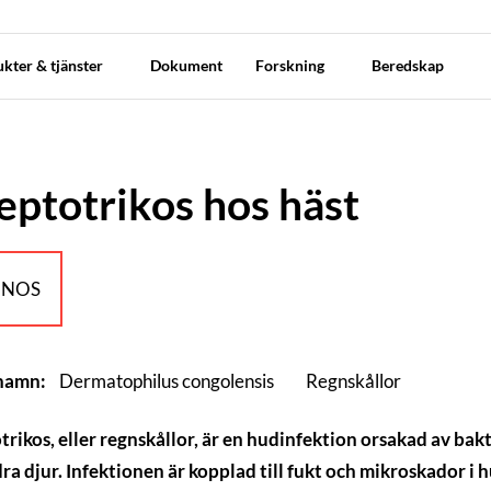
kter & tjänster
Dokument
Forskning
Beredskap
eptotrikos hos häst
NOS
 namn:
Dermatophilus congolensis
Regnskållor
trikos, eller regnskållor, är en hudinfektion orsakad av ba
ra djur. Infektionen är kopplad till fukt och mikroskador 