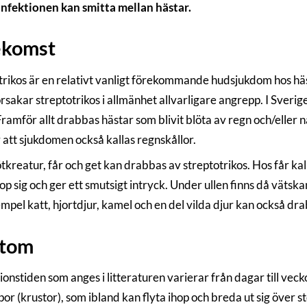
 Infektionen kan smitta mellan hästar.
ekomst
trikos är en relativt vanligt förekommande hudsjukdom hos häst
orsakar streptotrikos i allmänhet allvarligare angrepp. I Sveri
Framför allt drabbas hästar som blivit blöta av regn och/eller n
 att sjukdomen också kallas regnskållor.
tkreatur, får och get kan drabbas av streptotrikos. Hos får ka
op sig och ger ett smutsigt intryck. Under ullen finns då väts
pel katt, hjortdjur, kamel och en del vilda djur kan också dra
tom
onstiden som anges i litteraturen varierar från dagar till veck
or (krustor), som ibland kan flyta ihop och breda ut sig över 