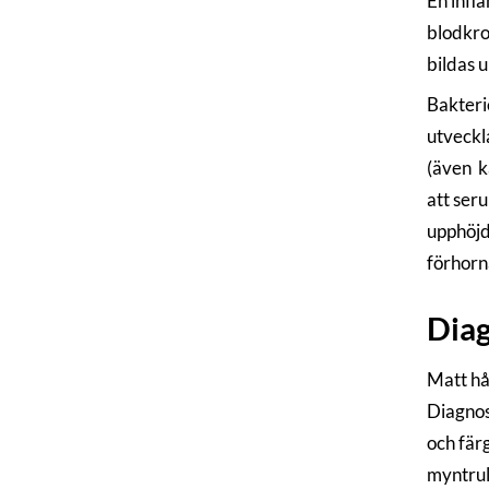
En infl
blodkro
bildas 
Bakteri
utveckl
(även k
att seru
upphöjd
förhorn
Dia
Matt hå
Diagnos
och fär
myntrul