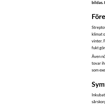
bildas.
För
Strepto
klimat 
vinter. 
fukt gör
Även nö
tovar ih
som exem
Sym
Inkubati
sårskorp