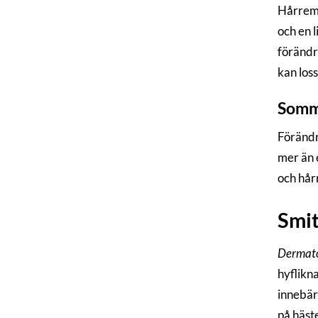
Hårremm
och en l
förändr
kan los
Somm
Förändr
mer än e
och hår
Smi
Dermato
hyflikn
innebär 
på häst