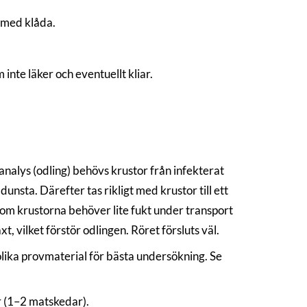
n med klåda.
 inte läker och eventuellt kliar.
analys (odling) behövs krustor från infekterat
unsta. Därefter tas rikligt med krustor till ett
ersom krustorna behöver lite fukt under transport
t, vilket förstör odlingen. Röret försluts väl.
ika provmaterial för bästa undersökning. Se
 (1–2 matskedar).