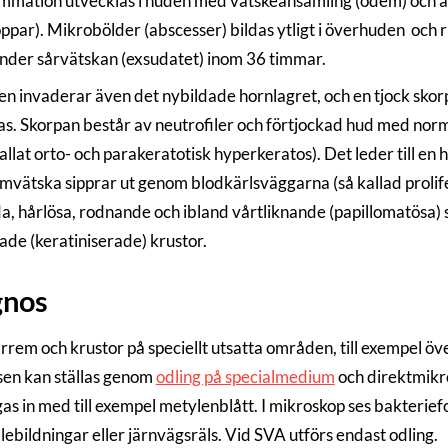
ammation utvecklas i huden med vätskeansamling (ödem) och an
ppar). Mikrobölder (abscesser) bildas ytligt i överhuden och r
under sårvätskan (exsudatet) inom 36 timmar.
en invaderar även det nybildade hornlagret, och en tjock skorp
as. Skorpan består av neutrofiler och förtjockad hud med norm
allat orto- och parakeratotisk hyperkeratos). Det leder till e
mvätska sipprar ut genom blodkärlsväggarna (så kallad prolifer
a, hårlösa, rodnande och ibland vårtliknande (papillomatösa) 
ade (keratiniserade) krustor.
gnos
rrem och krustor på speciellt utsatta områden, till exempel öv
en kan ställas genom
odling på specialmedium
och direktmikro
gas in med till exempel metylenblått. I mikroskop ses bakteri
lebildningar eller järnvägsräls. Vid SVA utförs endast odling.