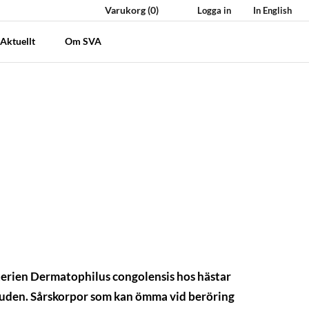
Varukorg
(0)
Logga in
In English
Aktuellt
Om SVA
kterien Dermatophilus congolensis hos hästar
i huden. Sårskorpor som kan ömma vid beröring