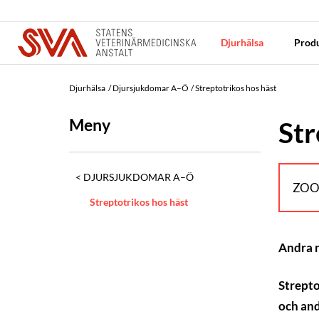
Djurhälsa
Produ
Djurhälsa
Djursjukdomar A–Ö
Streptotrikos hos häst
Meny
Str
DJURSJUKDOMAR A–Ö
ZOO
Streptotrikos hos häst
Andra
Strepto
och and