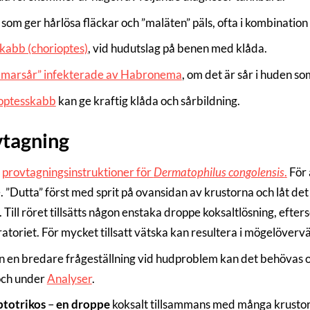
, som ger hårlösa fläckar och ”maläten” päls, ofta i kombinatio
kabb (chorioptes)
, vid hudutslag på benen med klåda.
marsår” infekterade av Habronema
, om det är sår i huden som
optesskabb
kan ge kraftig klåda och sårbildning.
tagning
n
provtagningsinstruktioner för
Dermatophilus congolensis
.
För 
”Dutta” först med sprit på ovansidan av krustorna och låt det d
. Till röret tillsätts någon enstaka droppe koksaltlösning, eft
oratoriet. För mycket tillsatt vätska kan resultera i mögelöverväx
 en bredare frågeställning vid hudproblem kan det behövas ol
och under
Analyser
.
ptotrikos
–
en droppe
koksalt tillsammans med många krustor