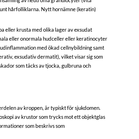
samling av neutrofila granulocyter (vita
unt hårfolliklarna. Nytt hornämne (keratin)
a eller krusta med olika lager av exsudat
ala eller onormala hudceller eller keratinocyter
n hudinflammation med ökad cellnybildning samt
ativ, exsudativ dermatit), vilket visar sig som
skador som täcks av tjocka, gulbruna och
erdelen av kroppen, är typiskt för sjukdomen.
skopi av krustor som trycks mot ett objektglas
eformationer som beskrivs som