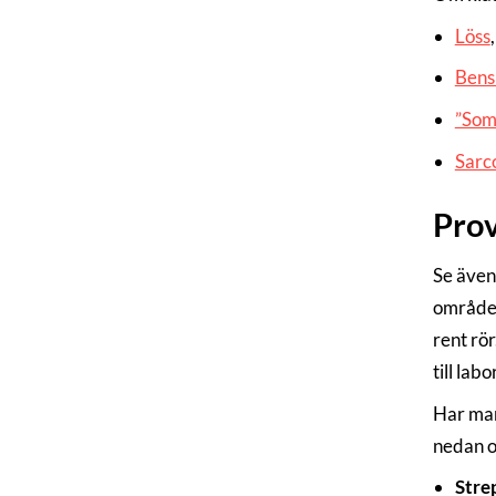
Löss
Bens
”Som
Sarc
Prov
Se äve
område. 
rent rör
till lab
Har man
nedan 
Stre