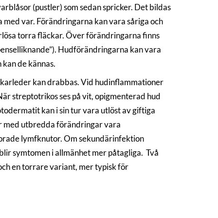
varblåsor (pustler) som sedan spricker. Det bildas
da med var. Förändringarna kan vara såriga och
rlösa torra fläckar. Över förändringarna finns
(”penselliknande”). Hudförändringarna kan vara
n kan de kännas.
h karleder kan drabbas. Vid hudinflammationer
När streptotrikos ses på vit, opigmenterad hud
odermatit kan i sin tur vara utlöst av giftiga
tar med utbredda förändringar vara
torade lymfknutor. Om sekundärinfektion
, blir symtomen i allmänhet mer påtagliga. Två
och en torrare variant, mer typisk för