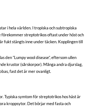
ar i hela världen. I tropiska och subtropiska
ge förekommer streptotrikos oftast under höst och
är fukt stängts inne under täcken. Kopplingen till
llas den ”Lumpy wool disease”, eftersom ullen
kande krustor (sårskorpor). Många andra djurslag,
bbas, fast det är mer ovanligt.
or. Typiska symtom för streptotrikos hos häst är
stora kroppsytor. Det börjar med fasta och