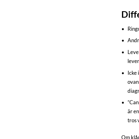
Diff
Ringo
Andra
Lever
lever
Icke
ovanl
diagn
”Can
är en
tros 
Om klåd