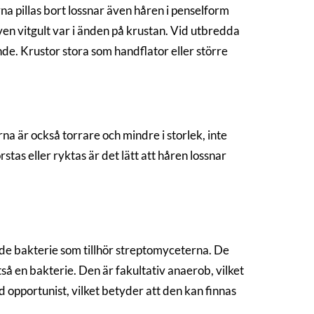
a pillas bort lossnar även håren i penselform
även vitgult var i änden på krustan. Vid utbredda
e. Krustor stora som handflator eller större
a är också torrare och mindre i storlek, inte
stas eller ryktas är det lätt att håren lossnar
de bakterie som tillhör streptomyceterna. De
å en bakterie. Den är fakultativ anaerob, vilket
ad opportunist, vilket betyder att den kan finnas