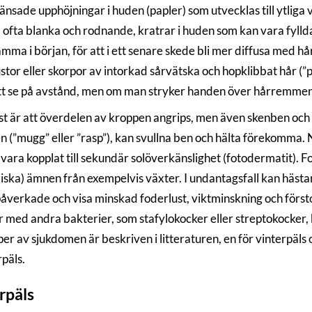
nsade upphöjningar i huden (papler) som utvecklas till ytliga 
, ofta blanka och rodnande, kratrar i huden som kan vara fyll
mma i början, för att i ett senare skede bli mer diffusa med hå
ustor eller skorpor av intorkad sårvätska och hopklibbat hår 
tt se på avstånd, men om man stryker handen över hårremme
st är att överdelen av kroppen angrips, men även skenben oc
n (”mugg” eller ”rasp”), kan svullna ben och hälta förekomma. 
vara kopplat till sekundär solöverkänslighet (fotodermatit). Fot
xiska) ämnen från exempelvis växter. I undantagsfall kan häs
åverkade och visa minskad foderlust, viktminskning och förs
ter med andra bakterier, som stafylokocker eller streptokocker
per av sjukdomen är beskriven i litteraturen, en för vinterpäls 
päls.
rpäls