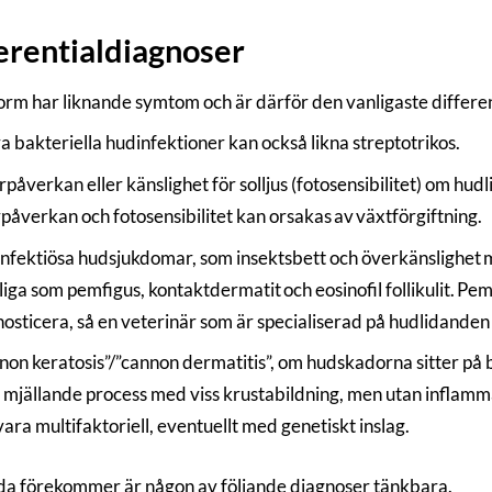
erentialdiagnoser
rm har liknande symtom och är därför den vanligaste different
 bakteriella hudinfektioner kan också likna streptotrikos.
påverkan eller känslighet för solljus (fotosensibilitet) om h
påverkan och fotosensibilitet kan orsakas av växtförgiftning.
 infektiösa hudsjukdomar, som insektsbett och överkänslighet
iga som pemfigus, kontaktdermatit och eosinofil follikulit. Pemfi
osticera, så en veterinär som är specialiserad på hudlidanden
non keratosis”/”cannon dermatitis”, om hudskadorna sitter på
 mjällande process med viss krustabildning, men utan inflamma
vara multifaktoriell, eventuellt med genetiskt inslag.
a förekommer är någon av följande diagnoser tänkbara.