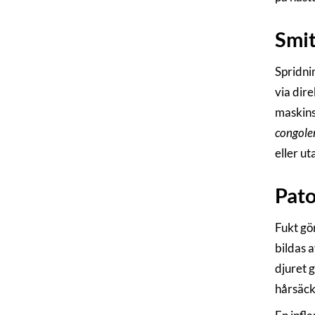
Smit
Spridnin
via dire
maskins
congole
eller ut
Pat
Fukt gö
bildas 
djuret 
hårsäcka