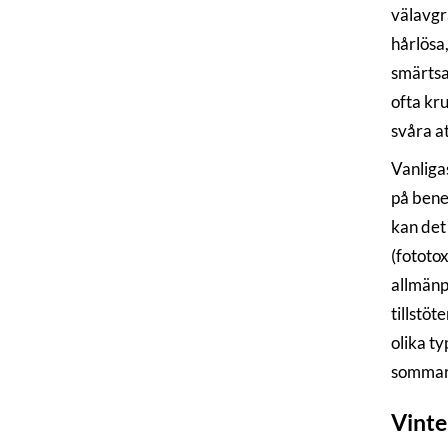
välavgrä
hårlösa
smärtsa
ofta kr
svåra a
Vanliga
på bene
kan det 
(fototo
allmänp
tillstö
olika ty
sommar
Vinte