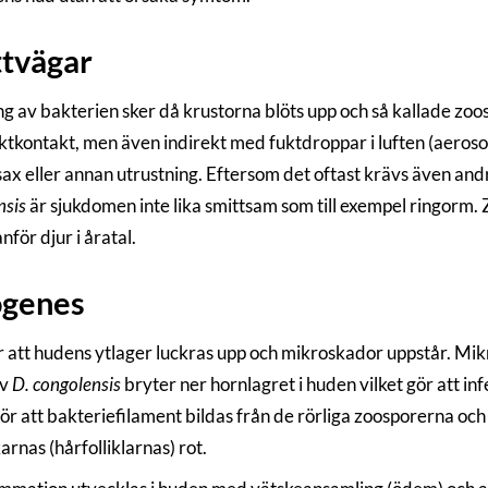
tvägar
g av bakterien sker då krustorna blöts upp och så kallade zoos
ktkontakt, men även indirekt med fuktdroppar i luften (aerosol 
ax eller annan utrustning. Eftersom det oftast krävs även andra
nsis
är sjukdomen inte lika smittsam som till exempel ringorm.
anför djur i åratal.
ogenes
r att hudens ytlager luckras upp och mikroskador uppstår. 
av
D. congolensis
bryter ner hornlagret i huden vilket gör att i
gör att bakteriefilament bildas från de rörliga zoosporerna o
rnas (hårfolliklarnas) rot.