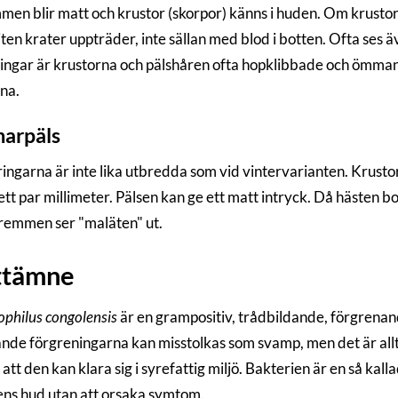
en blir matt och krustor (skorpor) känns i huden. Om krustorn
iten krater uppträder, inte sällan med blod i botten. Ofta ses 
ingar är krustorna och pälshåren ofta hopklibbade och ömmand
sna.
arpäls
ingarna är inte lika utbredda som vid vintervarianten. Krustorn
tt par millimeter. Pälsen kan ge ett matt intryck. Då hästen bor
remmen ser "maläten" ut.
ttämne
philus congolensis
är en grampositiv, trådbildande, förgrenan
ande förgreningarna kan misstolkas som svamp, men det är allts
att den kan klara sig i syrefattig miljö. Bakterien är en så kall
ens hud utan att orsaka symtom.