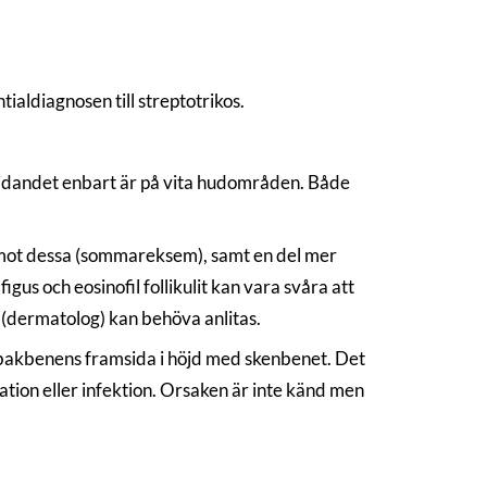
ialdiagnosen till streptotrikos.
udlidandet enbart är på vita hudområden. Både
 mot dessa (sommareksem), samt en del mer
gus och eosinofil follikulit kan vara svåra att
 (dermatolog) kan behöva anlitas.
 bakbenens framsida i höjd med skenbenet. Det
tion eller infektion. Orsaken är inte känd men