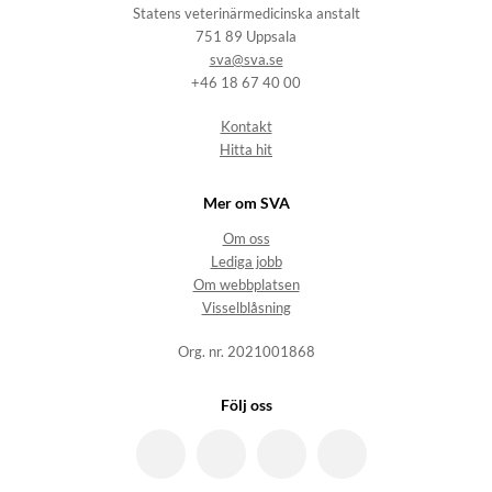
Statens veterinärmedicinska anstalt
751 89 Uppsala
sva@sva.se
+46 18 67 40 00
Kontakt
Hitta hit
Mer om SVA
Om oss
Lediga jobb
Om webbplatsen
Visselblåsning
Org. nr. 2021001868
Följ oss