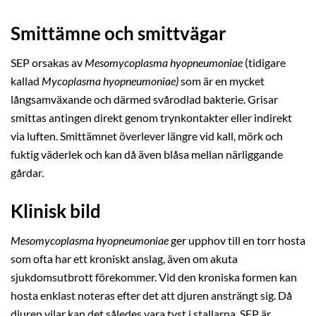
Smittämne och smittvägar
SEP orsakas av
Mesomycoplasma hyopneumoniae
(tidigare
kallad
Mycoplasma hyopneumoniae)
som är en mycket
långsamväxande och därmed svårodlad bakterie. Grisar
smittas antingen direkt genom trynkontakter eller indirekt
via luften. Smittämnet överlever längre vid kall, mörk och
fuktig väderlek och kan då även blåsa mellan närliggande
gårdar.
Klinisk bild
Mesomycoplasma hyopneumoniae
ger upphov till en torr hosta
som ofta har ett kroniskt anslag, även om akuta
sjukdomsutbrott förekommer. Vid den kroniska formen kan
hosta enklast noteras efter det att djuren ansträngt sig. Då
djuren vilar kan det således vara tyst i stallarna. SEP är