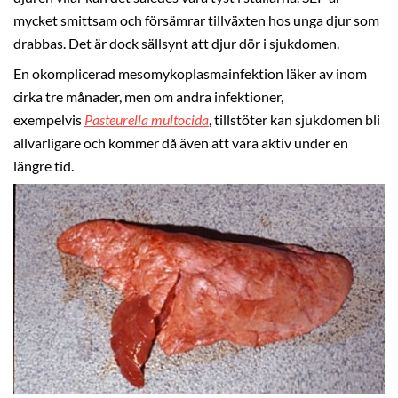
mycket smittsam och försämrar tillväxten hos unga djur som
drabbas. Det är dock sällsynt att djur dör i sjukdomen.
En okomplicerad mesomykoplasmainfektion läker av inom
cirka tre månader, men om andra infektioner,
exempelvis
Pasteurella multocida
, tillstöter kan sjukdomen bli
allvarligare och kommer då även att vara aktiv under en
längre tid.