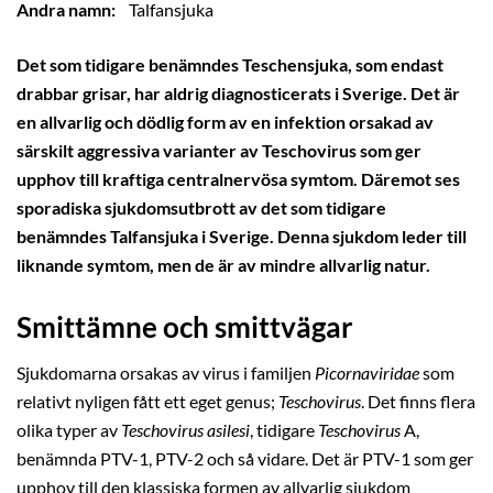
Andra namn:
Talfansjuka
Det som tidigare benämndes Teschensjuka, som endast
drabbar grisar, har aldrig diagnosticerats i Sverige. Det är
en allvarlig och dödlig form av en infektion orsakad av
särskilt aggressiva varianter av Teschovirus som ger
upphov till kraftiga centralnervösa symtom. Däremot ses
sporadiska sjukdomsutbrott av det som tidigare
benämndes Talfansjuka i Sverige. Denna sjukdom leder till
liknande symtom, men de är av mindre allvarlig natur.
Smittämne och smittvägar
Sjukdomarna orsakas av virus i familjen
Picornaviridae
som
relativt nyligen fått ett eget genus;
Teschovirus
. Det finns flera
olika typer av
Teschovirus asilesi
, tidigare
Teschovirus
A,
benämnda PTV-1, PTV-2 och så vidare. Det är PTV-1 som ger
upphov till den klassiska formen av allvarlig sjukdom