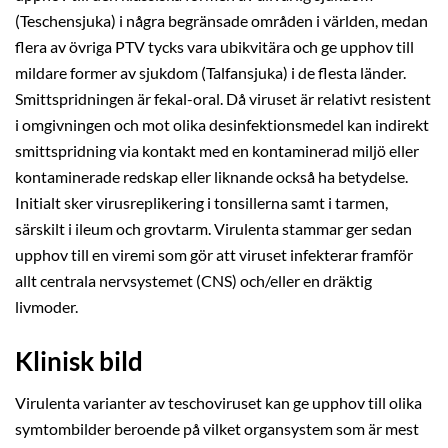
(Teschensjuka) i några begränsade områden i världen, medan
flera av övriga PTV tycks vara ubikvitära och ge upphov till
mildare former av sjukdom (Talfansjuka) i de flesta länder.
Smittspridningen är fekal-oral. Då viruset är relativt resistent
i omgivningen och mot olika desinfektionsmedel kan indirekt
smittspridning via kontakt med en kontaminerad miljö eller
kontaminerade redskap eller liknande också ha betydelse.
Initialt sker virusreplikering i tonsillerna samt i tarmen,
särskilt i ileum och grovtarm. Virulenta stammar ger sedan
upphov till en viremi som gör att viruset infekterar framför
allt centrala nervsystemet (CNS) och/eller en dräktig
livmoder.
Klinisk bild
Virulenta varianter av teschoviruset kan ge upphov till olika
symtombilder beroende på vilket organsystem som är mest