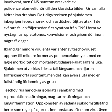
involverat, men CNS-symtom orsakade av
polioencefalomyelit hör till den klassiska bilden. Grisar i alla
åldrar kan drabbas. De tidiga tecknen på sjukdomen
inbegriper feber, anorexi och rastlöshet följt av ataxi. I de
svårare fallen följer sedan fler symtom från CNS i form av
nystagmus, opistotonus, konvulsioner och grisen dör inom
några få dagar.
Ibland ger mindre virulenta varianter av teschoviruset
upphov till mildare former av polioencefalomyelit med en
lägre morbiditet och mortalitet, tidigare kallat Talfansjuka.
Sjukdomen utvecklas i dessa fall långsamt och djuren
tillfrisknar ofta spontant, men det kan även sluta med en
fullständig förlamning av grisen.
Teschovirus har också isolerats i samband med
reproduktionsstörningar, mag-tarmstörningar och
lunginflammation. Uppkomsten av sådana sjukdomstillstånd
beror som regel på djurens immunstatus eftersom virus även