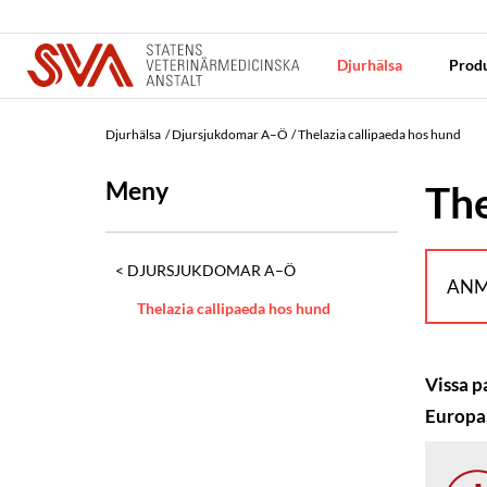
Djurhälsa
Produ
Djurhälsa
Djursjukdomar A–Ö
Thelazia callipaeda hos hund
Meny
The
DJURSJUKDOMAR A–Ö
ANM
Thelazia callipaeda hos hund
Vissa p
Europa.