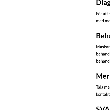
Dia
För att
med mor
Beh
Maskar 
behandl
behandl
Mer 
Tala me
kontakt
SVA: