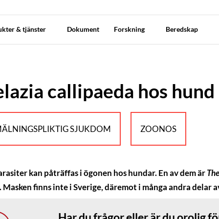
kter & tjänster
Dokument
Forskning
Beredskap
lazia callipaeda hos hund
ÄLNINGSPLIKTIG SJUKDOM
ZOONOS
arasiter kan påträffas i ögonen hos hundar. En av dem är
The
 Masken finns inte i Sverige, däremot i många andra delar 
Har du frågor eller är du orolig fö