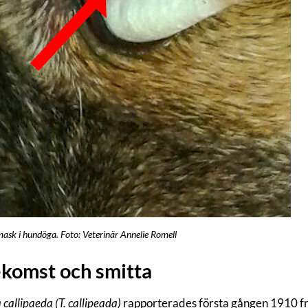
ask i hundöga. Foto: Veterinär Annelie Romell
komst och smitta
 callipaeda (T. callipeada)
rapporterades första gången 1910 frå