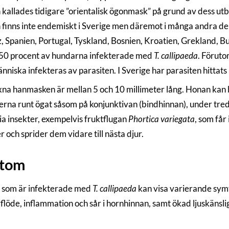
kallades tidigare ”orientalisk ögonmask” på grund av dess utb
finns inte endemiskt i Sverige men däremot i många andra dela
, Spanien, Portugal, Tyskland, Bosnien, Kroatien, Grekland, B
50 procent av hundarna infekterade med
T. callipaeda
. Föruto
niska infekteras av parasiten. I Sverige har parasiten hittats
na hanmasken är mellan 5 och 10 millimeter lång. Honan kan bli
rna runt ögat såsom på konjunktivan (bindhinnan), under tredj
via insekter, exempelvis fruktflugan
Phortica variegata
, som får
r och sprider dem vidare till nästa djur.
tom
 som är infekterade med
T. callipaeda
kan visa varierande symt
rflöde, inflammation och sår i hornhinnan, samt ökad ljuskänsli