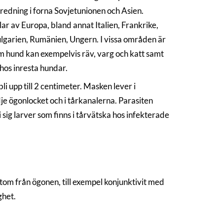
redning i forna Sovjetunionen och Asien.
r av Europa, bland annat Italien, Frankrike,
ulgarien, Rumänien, Ungern. I vissa områden är
m hund kan exempelvis räv, varg och katt samt
 hos inresta hundar.
 upp till 2 centimeter. Masken lever i
e ögonlocket och i tårkanalerna. Parasiten
 i sig larver som finns i tårvätska hos infekterade
om från ögonen, till exempel konjunktivit med
ghet.