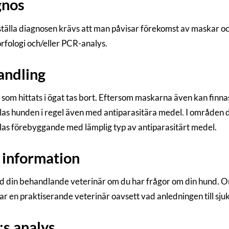
gnos
 ställa diagnosen krävs att man påvisar förekomst av maskar och
fologi och/eller PCR-analys.
andling
som hittats i ögat tas bort. Eftersom maskarna även kan finnas
as hunden i regel även med antiparasitära medel. I område
as förebyggande med lämplig typ av antiparasitärt medel.
information
d din behandlande veterinär om du har frågor om din hund. Om 
ar en praktiserande veterinär oavsett vad anledningen till sj
s analys