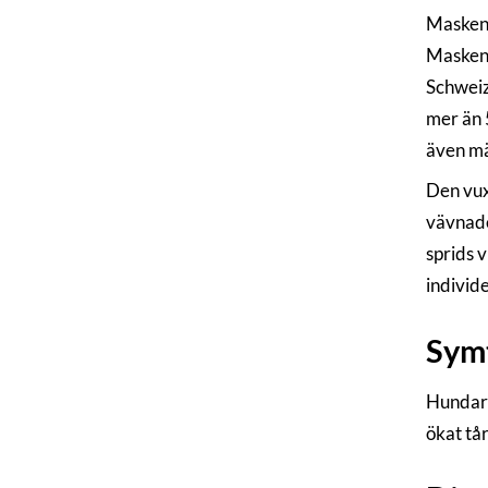
Masken 
Masken 
Schweiz
mer än 
även män
Den vux
vävnade
sprids 
individe
Sym
Hundar
ökat tå