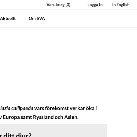
Varukorg
(0)
Logga in
In English
Aktuellt
Om SVA
lazia callipaeda
vars förekomst verkar öka i
av Europa samt Ryssland och Asien.
r ditt djur?