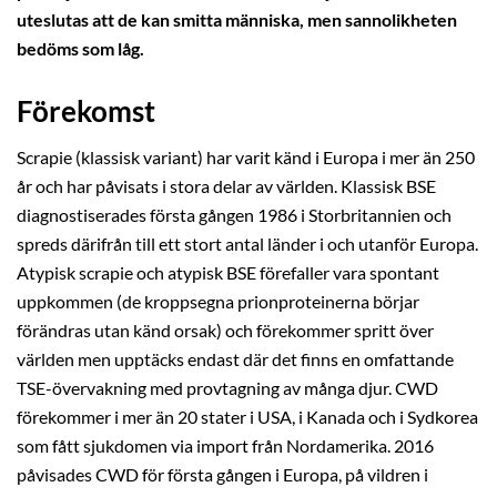
uteslutas att de kan smitta människa, men sannolikheten
bedöms som låg.
Förekomst
Scrapie (klassisk variant) har varit känd i Europa i mer än 250
år och har påvisats i stora delar av världen. Klassisk BSE
diagnostiserades första gången 1986 i Storbritannien och
spreds därifrån till ett stort antal länder i och utanför Europa.
Atypisk scrapie och atypisk BSE förefaller vara spontant
uppkommen (de kroppsegna prionproteinerna börjar
förändras utan känd orsak) och förekommer spritt över
världen men upptäcks endast där det finns en omfattande
TSE-övervakning med provtagning av många djur. CWD
förekommer i mer än 20 stater i USA, i Kanada och i Sydkorea
som fått sjukdomen via import från Nordamerika. 2016
påvisades CWD för första gången i Europa, på vildren i