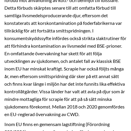
förbud mot användning av kött- och benmjöl till idisslare.
Detta förbuds skärptes senare till att omfatta förbud till
samtliga livsmedelsproducerande djur, eftersom det
konstaterats att korskontamination på foderfabrikerna var
tillräcklig för att fortsätta smittspridningen. I
konsumentskyddssyfte infördes också strikta slaktrutiner för
att förhindra kontamination av livsmedel med BSE-prioner.
En omfattande övervakning har skett för att följa
utvecklingen av sjukdomen, och antalet fall av klassisk BSE
inom EU har minskat kraftigt. Scrapie har också följts många
år, men eftersom smittspridning där sker på ett annat sätt
och finns kvar länge i miljön har det inte funnits lika effektiva
kontrollåtgärder. Vissa länder har valt att avla på djur som är
mindre mottagliga för scrapie för att på så sätt minska
sjukdomens förekomst. Mellan 2018 och 2020 genomfördes
en EU-reglerad övervakning av CWD.
Inom EU finns en gemensam lagstiftning (Förordning