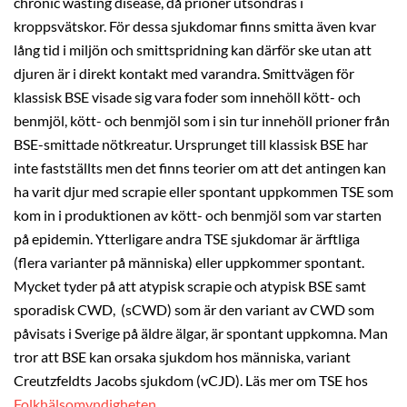
chronic wasting disease, då prioner utsöndras i
kroppsvätskor. För dessa sjukdomar finns smitta även kvar
lång tid i miljön och smittspridning kan därför ske utan att
djuren är i direkt kontakt med varandra. Smittvägen för
klassisk BSE visade sig vara foder som innehöll kött- och
benmjöl, kött- och benmjöl som i sin tur innehöll prioner från
BSE-smittade nötkreatur. Ursprunget till klassisk BSE har
inte fastställts men det finns teorier om att det antingen kan
ha varit djur med scrapie eller spontant uppkommen TSE som
kom in i produktionen av kött- och benmjöl som var starten
på epidemin. Ytterligare andra TSE sjukdomar är ärftliga
(flera varianter på människa) eller uppkommer spontant.
Mycket tyder på att atypisk scrapie och atypisk BSE samt
sporadisk CWD, (sCWD) som är den variant av CWD som
påvisats i Sverige på äldre älgar, är spontant uppkomna. Man
tror att BSE kan orsaka sjukdom hos människa, variant
Creutzfeldts Jacobs sjukdom (vCJD). Läs mer om TSE hos
Folkhälsomyndigheten
.