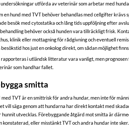
v undersökningar utförda av veterinär som arbetar med hundar 
m en hund med TVT behöver behandlas med cellgifter krävs sp
de besök med cytostatika och lång tids uppföljning efter avslu
tsbehandling behöver också hunden vara tillräckligt frisk. Kon
hus, klinik eller mottagning för rådgivning och eventuell remis
 besökstid hos just en onkolog direkt, om sådan möjlighet finns
l rapporteras i utländsk litteratur vara vanligt, men prognos
erinär som handhar fallet.
bygga smitta
 med TVT är en smittrisk för andra hundar, men inte för männ
 det vill säga genom att hundarna har direkt kontakt med skada
 hunnit utvecklas. Förebyggande åtgärd mot smitta är därmed 
n konstaterad, eller misstänkt TVT och andra hundar inte sker.