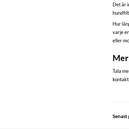
Det är i
hundfilt
Hur län
varje e
eller m
Mer 
Tala me
kontakt
Senast