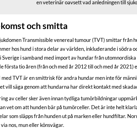
en veterinär oavsett vad anledningen till sj
komst och smitta
ukdomen Transmissible venereal tumour (TVT) smittar från hu
mer hos hund i stora delar av världen, inkluderande i södra o
i Sverige i samband med import av hundar från utomnordiska lä
 första tio åren (från och med år 2012 till och med år 2021) ett
 med TVT är en smittrisk för andra hundar men inte för männi
 det vill säga genom att hundarna har direkt kontakt med skada
ing av celler sker även innan tydliga tumörbildningar uppmärk
n vet om att hunden bär på tumörceller. Det är inte helt klarl
lar som släpps från hunden ut på marken eller hundfiltar. Norm
 via nos, mun eller könsvägar.