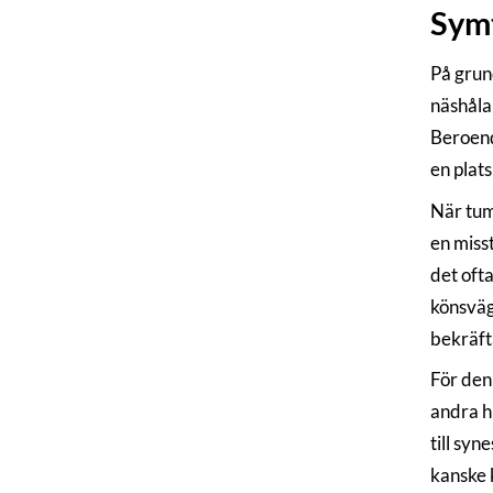
Sym
På grun
näshåla 
Beroende
en plats
När tumö
en miss
det oft
könsväg
bekräft
För den
andra h
till syn
kanske k