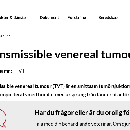
kter & tjänster
Dokument
Forskning
Beredskap
os hund
nsmissible venereal tumo
 namn:
TVT
ssible venereal tumour (TVT) är en smittsam tumörsjukdom 
 importerats med hundar med ursprung från länder utanför
Har du frågor eller är du orolig fö
Tala med din behandlande veterinär. Om djuret