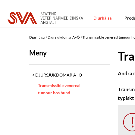
Djurhälsa
Produ
Djurhälsa
Djursjukdomar A–Ö
Transmissible venereal tumour h
Meny
Tra
Andra
DJURSJUKDOMAR A–Ö
Transmissible venereal
Transmi
tumour hos hund
typiskt