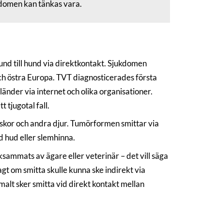
ukdomen kan tänkas vara.
nd till hund via direktkontakt. Sjukdomen
ch östra Europa. TVT diagnosticerades första
nder via internet och olika organisationer.
 tjugotal fall.
skor och andra djur. Tumörformen smittar via
d hud eller slemhinna.
sammats av ägare eller veterinär – det vill säga
agt om smitta skulle kunna ske indirekt via
alt sker smitta vid direkt kontakt mellan