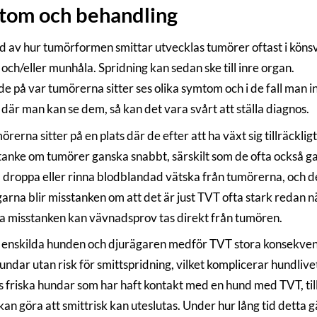
tom och behandling
d av hur tumörformen smittar utvecklas tumörer oftast i könsvä
och/eller munhåla. Spridning kan sedan ske till inre organ.
 på var tumörerna sitter ses olika symtom och i de fall man int
 där man kan se dem, så kan det vara svårt att ställa diagnos.
rerna sitter på en plats där de efter att ha växt sig tillräckli
tanke om tumörer ganska snabbt, särskilt som de ofta också gan
a droppa eller rinna blodblandad vätska från tumörerna, och de
arna blir misstanken om att det är just TVT ofta stark redan 
a misstanken kan vävnadsprov tas direkt från tumören.
 enskilda hunden och djurägaren medför TVT stora konsekven
undar utan risk för smittspridning, vilket komplicerar hundliv
es friska hundar som har haft kontakt med en hund med TVT, till
an göra att smittrisk kan uteslutas. Under hur lång tid detta g