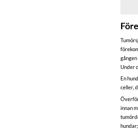
Före
Tumörsj
förekom
gången 
Under de
En hund
celler,
Överför
innan ma
tumörde
hundar;