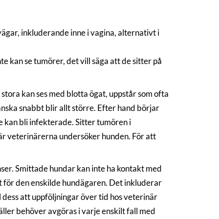
gar, inkluderande inne i vagina, alternativt i
e kan se tumörer, det vill säga att de sitter på
gt stora kan ses med blotta ögat, uppstår som ofta
ska snabbt blir allt större. Efter hand börjar
 kan bli infekterade. Sitter tumören i
när veterinärerna undersöker hunden. För att
ser. Smittade hundar kan inte ha kontakt med
et för den enskilde hundägaren. Det inkluderar
 dess att uppföljningar över tid hos veterinär
äller behöver avgöras i varje enskilt fall med