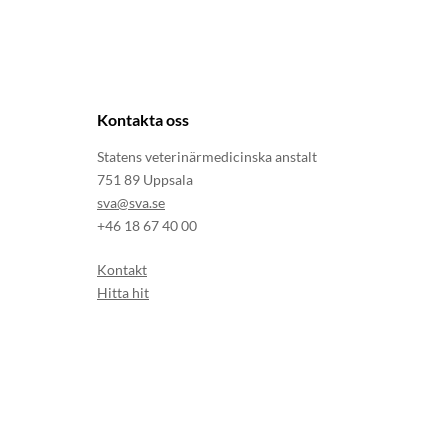
Kontakta oss
Statens veterinärmedicinska anstalt
751 89 Uppsala
sva@sva.se
+46 18 67 40 00
Kontakt
Hitta hit