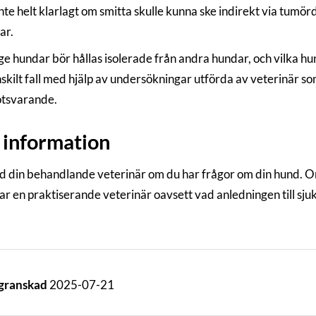
nte helt klarlagt om smitta skulle kunna ske indirekt via tumö
ar.
ge hundar bör hållas isolerade från andra hundar, och vilka hu
nskilt fall med hjälp av undersökningar utförda av veterinär s
otsvarande.
information
d din behandlande veterinär om du har frågor om din hund. Om 
ar en praktiserande veterinär oavsett vad anledningen till sj
 granskad
2025-07-21