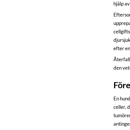
hjälp a
Efterso
upprepa
cellgif
djursjuk
efter en
Återfal
den vet
Före
En hund
celler,
tumörer
antinge