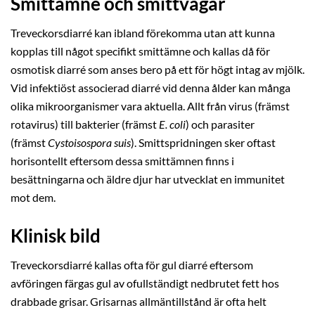
Smittämne och smittvägar
Treveckorsdiarré kan ibland förekomma utan att kunna
kopplas till något specifikt smittämne och kallas då för
osmotisk diarré som anses bero på ett för högt intag av mjölk.
Vid infektiöst associerad diarré vid denna ålder kan många
olika mikroorganismer vara aktuella. Allt från virus (främst
rotavirus) till bakterier (främst
E. coli
) och parasiter
(främst
Cystoisospora suis
). Smittspridningen sker oftast
horisontellt eftersom dessa smittämnen finns i
besättningarna och äldre djur har utvecklat en immunitet
mot dem.
Klinisk bild
Treveckorsdiarré kallas ofta för gul diarré eftersom
avföringen färgas gul av ofullständigt nedbrutet fett hos
drabbade grisar. Grisarnas allmäntillstånd är ofta helt