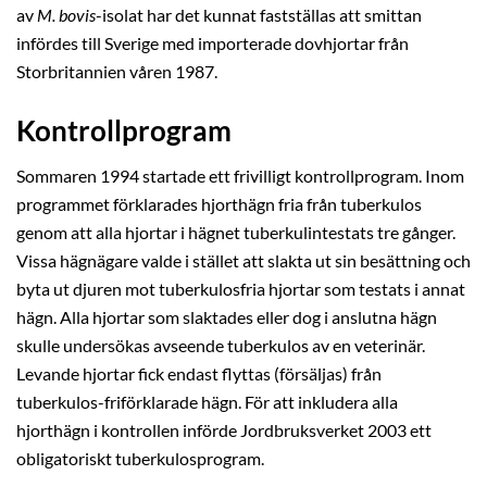
av
M. bovis
-isolat har det kunnat fastställas att smittan
infördes till Sverige med importerade dovhjortar från
Storbritannien våren 1987.
Kontrollprogram
Sommaren 1994 startade ett frivilligt kontrollprogram. Inom
programmet förklarades hjorthägn fria från tuberkulos
genom att alla hjortar i hägnet tuberkulintestats tre gånger.
Vissa hägnägare valde i stället att slakta ut sin besättning och
byta ut djuren mot tuberkulosfria hjortar som testats i annat
hägn. Alla hjortar som slaktades eller dog i anslutna hägn
skulle undersökas avseende tuberkulos av en veterinär.
Levande hjortar fick endast flyttas (försäljas) från
tuberkulos-friförklarade hägn. För att inkludera alla
hjorthägn i kontrollen införde Jordbruksverket 2003 ett
obligatoriskt tuberkulosprogram.