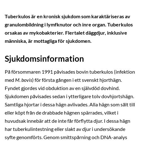
Tuberkulos är en kronisk sjukdom som karaktäriseras av
granulombildning i lymfknutor och inre organ. Tuberkulos
orsakas av mykobakterier. Flertalet däggdjur, inklusive
människa, är mottagliga för sjukdomen.
Sjukdomsinformation
På försommaren 1991 påvisades bovin tuberkulos (infektion
med
M. bovis
) för första gången i ett svenskt hjorthägn.
Fyndet gjordes vid obduktion av en självdöd dovhind.
Sjukdomen påvisades sedan i ytterligare tolv dovhjortshägn.
Samtliga hjortar i dessa hägn avlivades. Alla hägn som sålt till
eller köpt från de drabbade hägnen spärrades, vilket i
huvudsak innebär att de inte får förflytta djur. I dessa hägn
har tuberkulintestning eller slakt av djur i undersökande
syfte genomförts. Genom smittspårning och DNA-analys