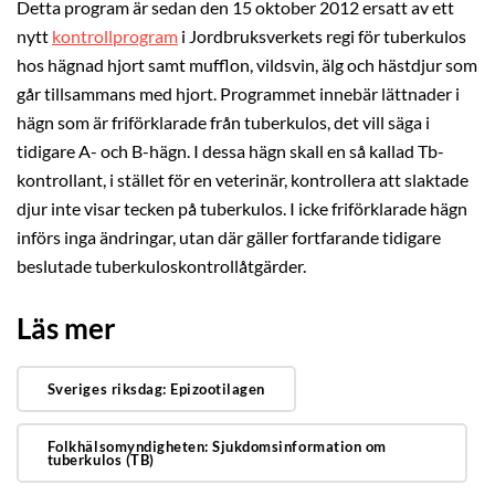
Detta program är sedan den 15 oktober 2012 ersatt av ett
nytt
kontrollprogram
i Jordbruksverkets regi för tuberkulos
hos hägnad hjort samt mufflon, vildsvin, älg och hästdjur som
går tillsammans med hjort. Programmet innebär lättnader i
hägn som är friförklarade från tuberkulos, det vill säga i
tidigare A- och B-hägn. I dessa hägn skall en så kallad Tb-
kontrollant, i stället för en veterinär, kontrollera att slaktade
djur inte visar tecken på tuberkulos. I icke friförklarade hägn
införs inga ändringar, utan där gäller fortfarande tidigare
beslutade tuberkuloskontrollåtgärder.
Läs mer
Sveriges riksdag: Epizootilagen
Folkhälsomyndigheten: Sjukdomsinformation om
tuberkulos (TB)