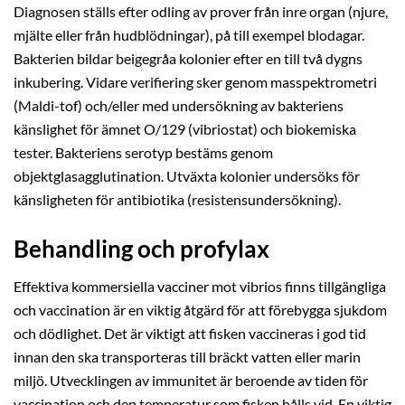
Diagnosen ställs efter odling av prover från inre organ (njure,
mjälte eller från hudblödningar), på till exempel blodagar.
Bakterien bildar beigegråa kolonier efter en till två dygns
inkubering. Vidare verifiering sker genom masspektrometri
(Maldi-tof) och/eller med undersökning av bakteriens
känslighet för ämnet O/129 (vibriostat) och biokemiska
tester. Bakteriens serotyp bestäms genom
objektglasagglutination. Utväxta kolonier undersöks för
känsligheten för antibiotika (resistensundersökning).
Behandling och profylax
Effektiva kommersiella vacciner mot vibrios finns tillgängliga
och vaccination är en viktig åtgärd för att förebygga sjukdom
och dödlighet. Det är viktigt att fisken vaccineras i god tid
innan den ska transporteras till bräckt vatten eller marin
miljö. Utvecklingen av immunitet är beroende av tiden för
vaccination och den temperatur som fisken hålls vid. En viktig