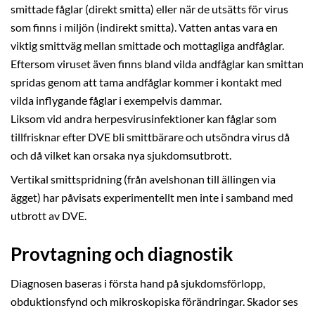
smittade fåglar (direkt smitta) eller när de utsätts för virus
som finns i miljön (indirekt smitta). Vatten antas vara en
viktig smittväg mellan smittade och mottagliga andfåglar.
Eftersom viruset även finns bland vilda andfåglar kan smittan
spridas genom att tama andfåglar kommer i kontakt med
vilda inflygande fåglar i exempelvis dammar.
Liksom vid andra herpesvirusinfektioner kan fåglar som
tillfrisknar efter DVE bli smittbärare och utsöndra virus då
och då vilket kan orsaka nya sjukdomsutbrott.
Vertikal smittspridning (från avelshonan till ällingen via
ägget) har påvisats experimentellt men inte i samband med
utbrott av DVE.
Provtagning och diagnostik
Diagnosen baseras i första hand på sjukdomsförlopp,
obduktionsfynd och mikroskopiska förändringar. Skador ses