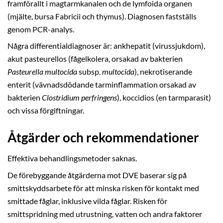
framförallt i magtarmkanalen och de lymfoida organen
(mjälte, bursa Fabricii och thymus). Diagnosen fastställs
genom PCR-analys.
Några differentialdiagnoser är: ankhepatit (virussjukdom),
akut pasteurellos (fågelkolera, orsakad av bakterien
Pasteurella multocida
subsp.
multocida
), nekrotiserande
enterit (vävnadsdödande tarminflammation orsakad av
bakterien
Clostridium perfringens
), koccidios (en tarmparasit)
och vissa förgiftningar.
Åtgärder och rekommendationer
Effektiva behandlingsmetoder saknas.
De förebyggande åtgärderna mot DVE baserar sig på
smittskyddsarbete för att minska risken för kontakt med
smittade fåglar, inklusive vilda fåglar. Risken för
smittspridning med utrustning, vatten och andra faktorer