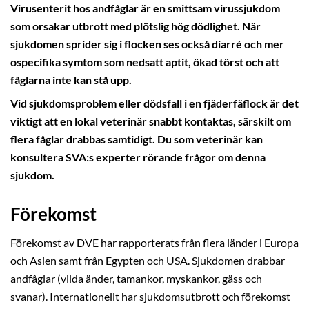
Virusenterit hos andfåglar är en smittsam virussjukdom
som orsakar utbrott med plötslig hög dödlighet. När
sjukdomen sprider sig i flocken ses också diarré och mer
ospecifika symtom som nedsatt aptit, ökad törst och att
fåglarna inte kan stå upp.
Vid sjukdomsproblem eller dödsfall i en fjäderfäflock är det
viktigt att en lokal veterinär snabbt kontaktas, särskilt om
flera fåglar drabbas samtidigt. Du som veterinär kan
konsultera SVA:s experter rörande frågor om denna
sjukdom.
Förekomst
Förekomst av DVE har rapporterats från flera länder i Europa
och Asien samt från Egypten och USA. Sjukdomen drabbar
andfåglar (vilda änder, tamankor, myskankor, gäss och
svanar). Internationellt har sjukdomsutbrott och förekomst