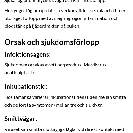
Sjuka fåglar blir mycket svaga och kan inte stå upp.
Hos yngre fåglar, upp till sju veckors ålder, ses ibland ett mer
utdraget förlopp med avmagring, ögoninflammation och
blodstänk på fjäderdräkten på buken.
Orsak och sjukdomsförlopp
Infektionsagens:
Sjukdomen orsakas av ett herpesvirus (Mardivirus
anatidalpha 1).
Inkubationstid:
Hos tamanka varierar inkubationstiden (tiden mellan smitta
och de första symtomen) mellan tre och sju dygn.
Smittvägar:
Viruset kan smitta mottagliga fåglar vid direkt kontakt med