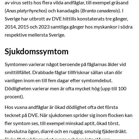
av virus setts hos flera vilda andfåglar, till exempel gräsand
(
Anas platyrhynchos
) och kanadagås (
Branta canadensis
). I
Sverige har utbrott av DVE hittills konstaterats tre gånger,
2014, 2015 och 2023 samtliga gånger hos myskankor i södra
respektive mellersta Sverige.
Sjukdomssymtom
Symtomen varierar något beroende på fåglarnas ålder vid
smittillfället. Drabbade fåglar tillfrisknar sällan utan dör
vanligen inom en till fem dagar efter symtomdebut.
Dödligheten varierar men är ofta mycket hög (upp till 100
procent).
Hos vuxna andfåglar är ökad dödlighet ofta det första
tecknet på DVE. När sjukdomen sprider sig inom flocken kan
fler symtom ses, till exempel minskad aptit, ökad törst,
halvslutna ögon, diarré och en ruggig, smutsig fjäderdräkt.