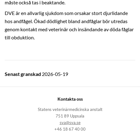
måste också tas i beaktande.
DVE är en allvarlig sjukdom som orsakar stort djurlidande
hos andfågel. Ökad dödlighet bland andfåglar bör utredas
genom kontakt med veterinär och insändande av döda fåglar
till obduktion.
Senast granskad
2026-05-19
Kontakta oss
Statens veterinärmedicinska anstalt
751 89 Uppsala
sva@sva.se
+46 18 67 40 00