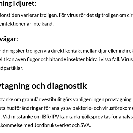
ing i djuret:
ionstiden varierar troligen. För virus rör det sig troligen om 
einfektioner är inte känd.
vägar:
idning sker troligen via direkt kontakt mellan djur eller indirek
lt kan även flugor och bitande insekter bidra i vissa fall. Vir
udpartiklar.
tagning och diagnostik
stanke om granulär vestibulit görs vanligen ingen provtagning. 
uta hudförändringar för analys av bakterie- och virusförekoms
a. Vid misstanke om IBR/IPV kan tankmjölksprov tas för analys 
skommelse med Jordbruksverket och SVA.