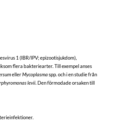
esvirus 1 (IBR/IPV; epizootisjukdom),
iksom flera bakteriearter. Till exempel anses
ersum
eller
Mycoplasma
spp. och i en studie från
rphyromonas levii
. Den förmodade orsaken till
terieinfektioner.