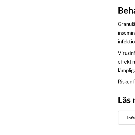
Beha
Granulä
insemin
infekti
Virusin
effekt 
lämplig
Risken 
Läs
Inf