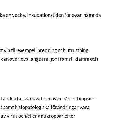
cirka en vecka. Inkubationstiden för ovan nämnda
t via till exempel inredning och utrustning.
us kan överleva länge i miljön främst i damm och
I andra fall kan svabbprov och/eller biopsier
t samt histopatologiska förändringar vara
av virus och/eller antikroppar efter