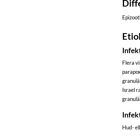
Diff
Epizoo
Etio
Infek
Flera v
parapoxv
granulä
Israel 
granulär
Infek
Hud- el