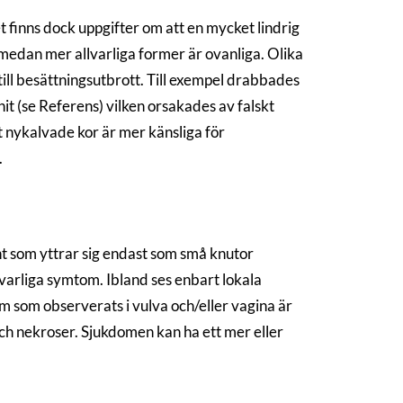
t finns dock uppgifter om att en mycket lindrig
, medan mer allvarliga former är ovanliga. Olika
ll besättningsutbrott. Till exempel drabbades
t (se Referens) vilken orsakades av falskt
t nykalvade kor är mer känsliga för
.
nt som yttrar sig endast som små knutor
lvarliga symtom. Ibland ses enbart lokala
 som observerats i vulva och/eller vagina är
och nekroser. Sjukdomen kan ha ett mer eller