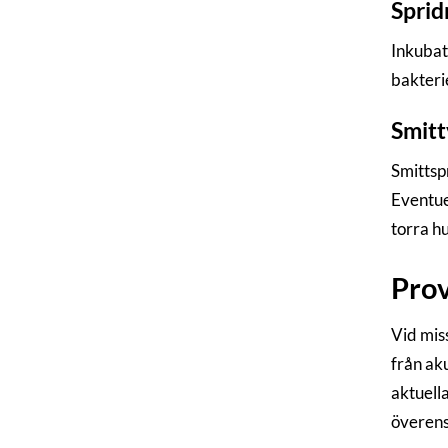
Spridn
Inkubat
bakteri
Smitt
Smittspr
Eventuel
torra h
Prov
Vid mis
från ak
aktuell
överen