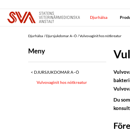
Djurhälsa
Produ
Djurhälsa
Djursjukdomar A–Ö
Vulvovaginit hos nötkreatur
Meny
Vul
Vulvova
DJURSJUKDOMAR A–Ö
bakteri
Vulvovaginit hos nötkreatur
Vulvova
Du som 
konsult
För