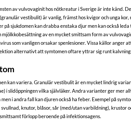
sten av vulvovaginit hos nötkreatur i Sverige är inte känd. De
(granulär vestibulit) är vanlig, främst hos kvigor och unga kor
er på sjukdomen kan drabba enstaka djur men kan också leda ti
 mjölkkobesättning av en mycket smittsam form av vulvovagini
virus som vanligen orsakar spenlesioner. Vissa källor anger at
ektion alternativt att symtomen oftare yttrar sig runt kalvning
tom
n kan variera. Granulär vestibulit är en mycket lindrig varia
e) i slidöppningen vilka självläker. Andra varianter ger mer al
men i andra fall kan djuren också ha feber. Exempel på symtom
 svullnad, knutor, blåsor, sår (med/utan varbildning), krustor 
smittsamt förlopp beroende på infektionsagens.