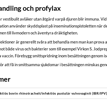
ndling och profylax
r vestibulit avläker utan åtgärd varpå djuren blir immuna. Vi
ation använder skyddsplast på inseminationspistoletten när de
onen till livmodern och äventyra dräktigheten.
fektioner är generellt svåra att behandla men man kan prova
mot både virus och bakterier som till exempel Virkon S. Jodprep
a vaccin. Förebygg smittspridning inom besättningen genom is
för att få in smittsamma sjukdomar i besättningen minskas geno
 mer
ektiös bovin rhinotracheit/infektiös pustulär vulvovaginit (IBR/IPV