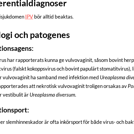
erentialdiagnoser
tisjukdomen
IPV
bör alltid beaktas.
logi och patogenes
tionsagens:
irus har rapporterats kunna ge vulvovaginit, såsom bovint herp
irus (falskt kokoppsvirus och bovint papulärt stomatitvirus), l
r vulvovaginit ha samband med infektion med
Ureaplasma div
rapporterades att nekrotisk vulvovaginit troligen orsakas av
Po
 vestibulit är
Ureaplasma diversum
.
tionsport:
ler slemhinneskador är ofta inkörsport för både virus- och bak