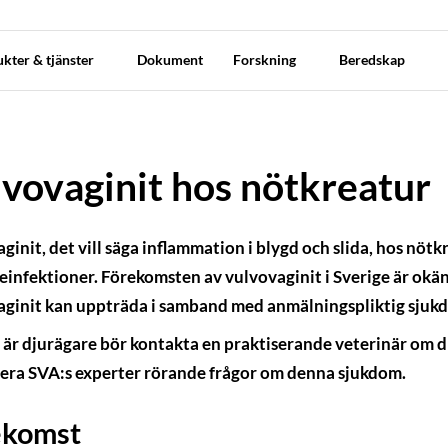
kter & tjänster
Dokument
Forskning
Beredskap
vovaginit hos nötkreatur
ginit, det vill säga inflammation i blygd och slida, hos nötkr
einfektioner. Förekomsten av vulvovaginit i Sverige är okän
ginit kan uppträda i samband med anmälningspliktig sjuk
är djurägare bör kontakta en praktiserande veterinär om dit
era SVA:s experter rörande frågor om denna sjukdom.
ekomst