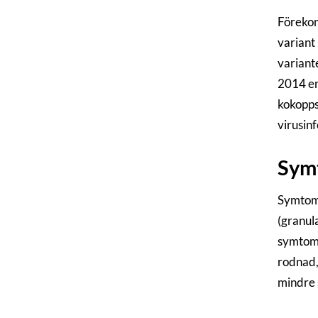
Förekom
variant 
variant
2014 en
kokopps
virusinf
Sym
Symtome
(granula
symtom 
rodnad,
mindre 