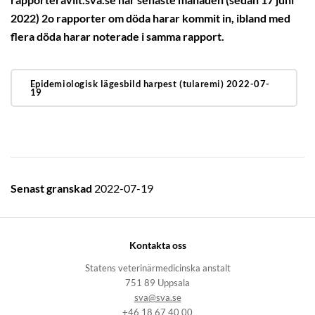
rapporteravilt.sva.se har senaste månaden (sedan 17 juni
2022) 2o rapporter om döda harar kommit in, ibland med
flera döda harar noterade i samma rapport.
Epidemiologisk lägesbild harpest (tularemi) 2022-07-
19
Senast granskad
2022-07-19
Kontakta oss
Statens veterinärmedicinska anstalt
751 89 Uppsala
sva@sva.se
+46 18 67 40 00