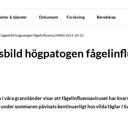
kter & tjänster
Dokument
Forskning
Beredskap
 lägesbild högpatogen fågelinfluensa (HPAI) 2021-10-21
sbild högpatogen fågelinf
ch i våra grannländer visar att fågelinfluensaviruset har kva
 under sommaren påvisats kontinuerligt hos vilda fåglar i Sv