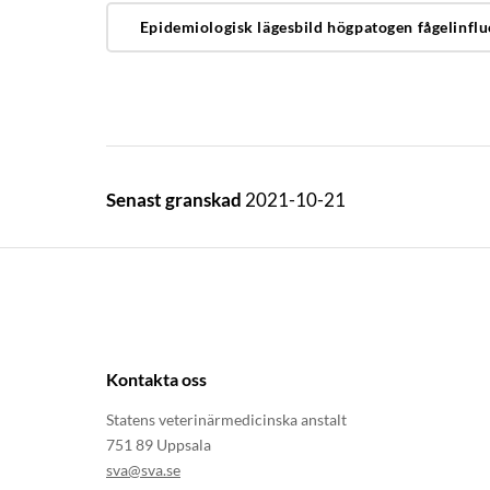
Epidemiologisk lägesbild högpatogen fågelinfl
Senast granskad
2021-10-21
Kontakta oss
Statens veterinärmedicinska anstalt
751 89 Uppsala
sva@sva.se