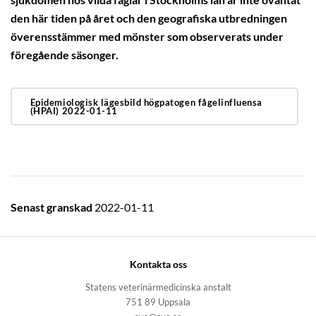
sjukdomen hos vilda fåglar i Stockholms län är inte oväntat
den här tiden på året och den geografiska utbredningen
överensstämmer med mönster som observerats under
föregående säsonger.
Epidemiologisk lägesbild högpatogen fågelinfluensa
(HPAI) 2022-01-11
Senast granskad
2022-01-11
Kontakta oss
Statens veterinärmedicinska anstalt
751 89 Uppsala