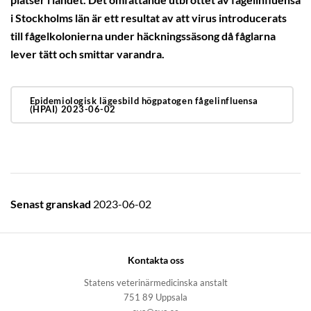
platser i landet. Det omfattande utbrottet av fågelinfluensa
i Stockholms län är ett resultat av att virus introducerats
till fågelkolonierna under häckningssäsong då fåglarna
lever tätt och smittar varandra.
Epidemiologisk lägesbild högpatogen fågelinfluensa
(HPAI) 2023-06-02
Senast granskad
2023-06-02
Kontakta oss
Statens veterinärmedicinska anstalt
751 89 Uppsala