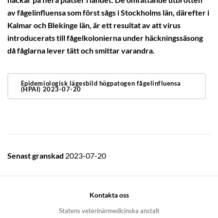
häckar på flera platser i landet. De omfattande utbrotten
av fågelinfluensa som först sågs i Stockholms län, därefter i
Kalmar och Blekinge län, är ett resultat av att virus
introducerats till fågelkolonierna under häckningssäsong
då fåglarna lever tätt och smittar varandra.
Epidemiologisk lägesbild högpatogen fågelinfluensa
(HPAI) 2023-07-20
Senast granskad
2023-07-20
Kontakta oss
Statens veterinärmedicinska anstalt