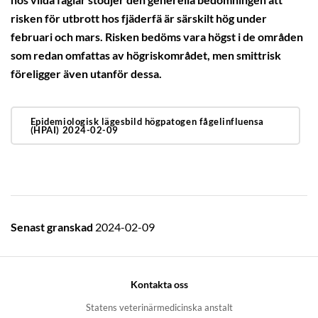
hos vilda fåglar stödjer den generella bedömningen att
risken för utbrott hos fjäderfä är särskilt hög under
februari och mars. Risken bedöms vara högst i de områden
som redan omfattas av högriskområdet, men smittrisk
föreligger även utanför dessa.
Epidemiologisk lägesbild högpatogen fågelinfluensa
(HPAI) 2024-02-09
Senast granskad
2024-02-09
Kontakta oss
Statens veterinärmedicinska anstalt