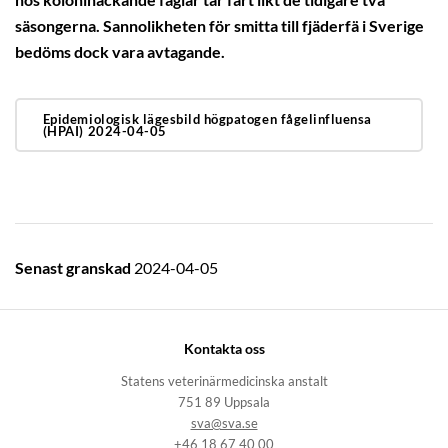
hos kolonihäckande fåglar tar fart likt de tidigare två
säsongerna. Sannolikheten för smitta till fjäderfä i Sverige
bedöms dock vara avtagande.
Epidemiologisk lägesbild högpatogen fågelinfluensa
(HPAI) 2024-04-05
Senast granskad
2024-04-05
Kontakta oss
Statens veterinärmedicinska anstalt
751 89 Uppsala
sva@sva.se
+46 18 67 40 00