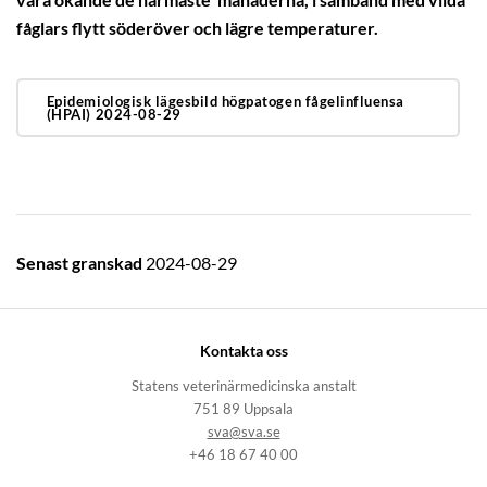
vara ökande de närmaste månaderna, i samband med vilda
fåglars flytt söderöver och lägre temperaturer.
Epidemiologisk lägesbild högpatogen fågelinfluensa
(HPAI) 2024-08-29
Senast granskad
2024-08-29
Kontakta oss
Statens veterinärmedicinska anstalt
751 89 Uppsala
sva@sva.se
+46 18 67 40 00