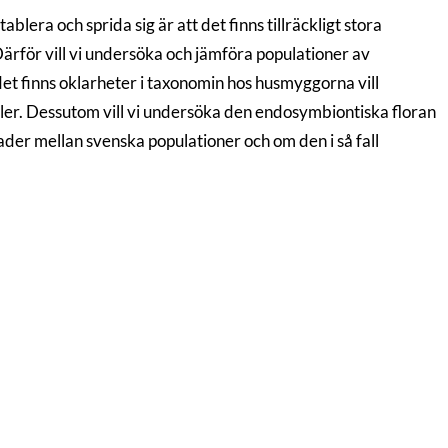
ablera och sprida sig är att det finns tillräckligt stora
rför vill vi undersöka och jämföra populationer av
et finns oklarheter i taxonomin hos husmyggorna vill
er. Dessutom vill vi undersöka den endosymbiontiska floran
ader mellan svenska populationer och om den i så fall