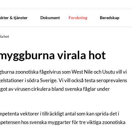
kter & tjänster
Dokument
Forskning
Beredskap
la hot
myggburna virala hot
gburna zoonotiska fågelvirus som West Nile och Usutu vill vi
elstationer i södra Sverige. Vi vill också testa seroprevalens
ågot av virusen cirkulera bland svenska fåglar under
etenta vektorer i tillräckligt antal som kan sprida det i
ompetensen hos svenska myggarter för tre viktiga zoonotiska