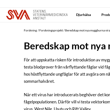
Djurhälsa
Produ
Forskning
Forskningsprojekt
Beredskap mot nya myggburna vira
Beredskap mot nya 
För att uppskatta risken för introduktion av myg
testa blodprover från vårflyttande fåglar vid fåg
hos höstflyttande ungfåglar för att avgöra om n
sommarhalvåret.
När ett virus har introducerats beghöver det komp
fågelpopulationen. Därför vill vi testa vektork
virus, West Nile, Usutu och Rift Valley.