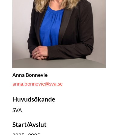
Anna Bonnevie
anna.bonnevie@sva.se
Huvudsökande
SVA
Start/Avslut