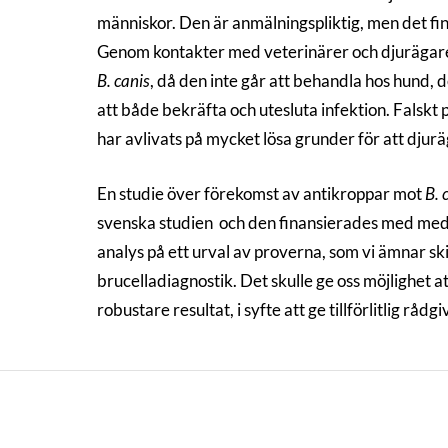
människor. Den är anmälningspliktig, men det fin
Genom kontakter med veterinärer och djurägare ve
B. canis
, då den inte går att behandla hos hund, 
att både bekräfta och utesluta infektion. Falskt 
har avlivats på mycket lösa grunder för att djur
En studie över förekomst av antikroppar mot
B. 
svenska studien och den finansierades med medel
analys på ett urval av proverna, som vi ämnar sk
brucelladiagnostik. Det skulle ge oss möjlighet a
robustare resultat, i syfte att ge tillförlitlig råd