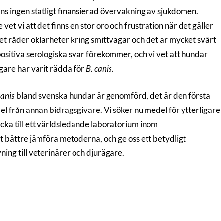
ns ingen statligt finansierad övervakning av sjukdomen.
t vi att det finns en stor oro och frustration när det gäller
det råder oklarheter kring smittvägar och det är mycket svårt
positiva serologiska svar förekommer, och vi vet att hundar
ägare har varit rädda för
B. canis
.
canis
bland svenska hundar är genomförd, det är den första
 från annan bidragsgivare. Vi söker nu medel för ytterligare
icka till ett världsledande laboratorium inom
tt bättre jämföra metoderna, och ge oss ett betydligt
givning till veterinärer och djurägare.