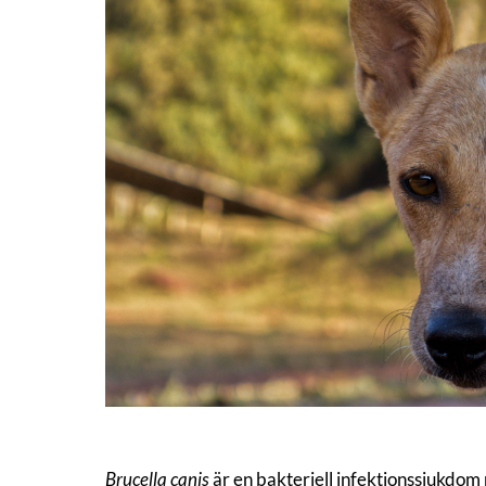
Brucella canis
är en bakteriell infektionssjukdom