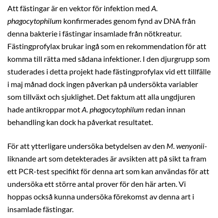
Att fästingar är en vektor för infektion med
A.
phagocytophilum
konfirmerades genom fynd av DNA från
denna bakterie i fästingar insamlade från nötkreatur.
Fästingprofylax brukar ingå som en rekommendation för att
komma till rätta med sådana infektioner. I den djurgrupp som
studerades i detta projekt hade fästingprofylax vid ett tillfälle
i maj månad dock ingen påverkan på undersökta variabler
som tillväxt och sjuklighet. Det faktum att alla ungdjuren
hade antikroppar mot
A. phagocytophilum
redan innan
behandling kan dock ha påverkat resultatet.
För att ytterligare undersöka betydelsen av den
M. wenyonii
-
liknande art som detekterades är avsikten att på sikt ta fram
ett PCR-test specifikt för denna art som kan användas för att
undersöka ett större antal prover för den här arten. Vi
hoppas också kunna undersöka förekomst av denna art i
insamlade fästingar.