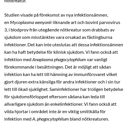
nötkreatur.
Studien visade på förekomst av nya infektionsämnen,
en
Mycoplasma wenyonii
-liknande art och bovint parvovirus
3, i blodprov från utegående nötkreatur som drabbats av
sjukdom som misstänktes vara orsakad av fästingburna
infektioner. Det kan inte uteslutas att dessa infektionsämnen
kan ha haft betydelse för klinisk sjukdom. Vi fann också att
infektion med
Anaplasma phagocytophilum
var vanligt
förekommande i besättningen. Det är möjligt att sådan
infektion kan ha lett till hämning av immunförsvaret vilket
gjort djuren extra känsliga för andra infektioner och i sin tur
lett till ökad sjuklighet. Saminfektioner har troligen betydelse
för sjukdomsförloppet eftersom sådana kan leda till
allvarligare sjukdom än enkelinfektioner. Vi fann också att
vilda hjortar i området inte är en viktig smittkälla för
infektion med
A. phagocytophilum
bland nötkreaturen.