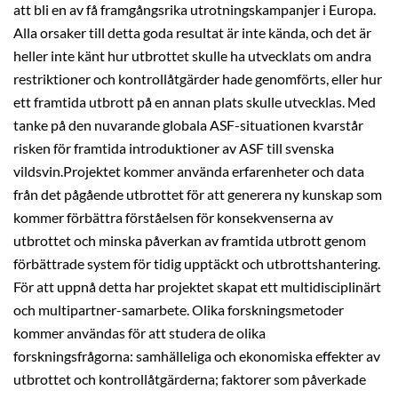
att bli en av få framgångsrika utrotningskampanjer i Europa.
Alla orsaker till detta goda resultat är inte kända, och det är
heller inte känt hur utbrottet skulle ha utvecklats om andra
restriktioner och kontrollåtgärder hade genomförts, eller hur
ett framtida utbrott på en annan plats skulle utvecklas. Med
tanke på den nuvarande globala ASF-situationen kvarstår
risken för framtida introduktioner av ASF till svenska
vildsvin.Projektet kommer använda erfarenheter och data
från det pågående utbrottet för att generera ny kunskap som
kommer förbättra förståelsen för konsekvenserna av
utbrottet och minska påverkan av framtida utbrott genom
förbättrade system för tidig upptäckt och utbrottshantering.
För att uppnå detta har projektet skapat ett multidisciplinärt
och multipartner-samarbete. Olika forskningsmetoder
kommer användas för att studera de olika
forskningsfrågorna: samhälleliga och ekonomiska effekter av
utbrottet och kontrollåtgärderna; faktorer som påverkade