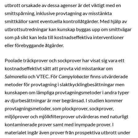
utbrott orsakade av dessa agenser är det viktigt med en
smittspårning, inklusive provtagning av misstänkta
smittkällor samt eventuella kontrollåtgärder. Med hjälp av
utbrottsutredningar kan kunskap byggas upp om smittvägar
som på sikt kan leda till kostnadseffektiva interventioner
eller förebyggande åtgärder.
Poolade träckprover och sockprover har visat sig vara ett
kostnadseffektivt sätt att provta vid misstankar om
Salmonella
och VTEC. För
Campylobacter
finns utvärderade
metoder för provtagning i slaktkycklingbesättningar men
kunskapen om lämpliga provtagningsmetoder i andra typer
av djurbesättningar är mer begränsad. I studien kommer
provtagningsmetoder, som plockprover, sockprover,
miljöprover och mjölkfilterprover utvärderas med naturligt
kontaminerade prover samt med inympade prover. I
materialet ingår även prover från prospektiva utbrott under