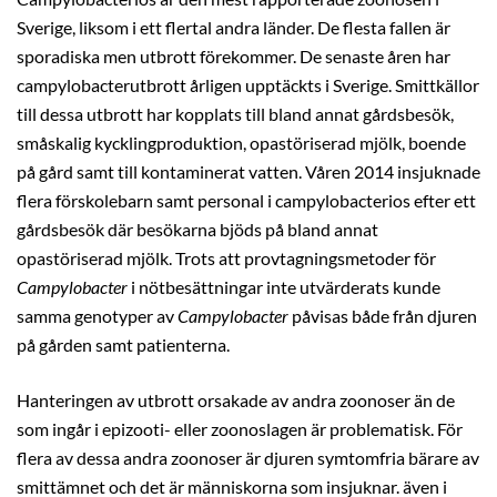
Sverige, liksom i ett flertal andra länder. De flesta fallen är
sporadiska men utbrott förekommer. De senaste åren har
campylobacterutbrott årligen upptäckts i Sverige. Smittkällor
till dessa utbrott har kopplats till bland annat gårdsbesök,
småskalig kycklingproduktion, opastöriserad mjölk, boende
på gård samt till kontaminerat vatten. Våren 2014 insjuknade
flera förskolebarn samt personal i campylobacterios efter ett
gårdsbesök där besökarna bjöds på bland annat
opastöriserad mjölk. Trots att provtagningsmetoder för
Campylobacter
i nötbesättningar inte utvärderats kunde
samma genotyper av
Campylobacter
påvisas både från djuren
på gården samt patienterna.
Hanteringen av utbrott orsakade av andra zoonoser än de
som ingår i epizooti- eller zoonoslagen är problematisk. För
flera av dessa andra zoonoser är djuren symtomfria bärare av
smittämnet och det är människorna som insjuknar. även i