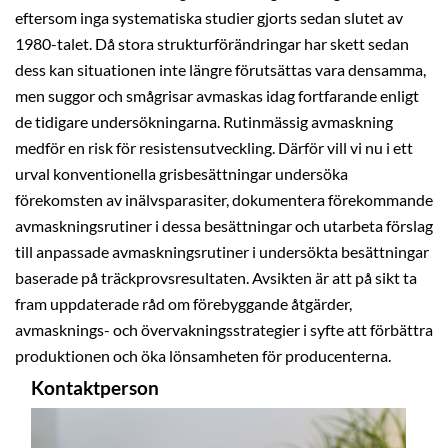
eftersom inga systematiska studier gjorts sedan slutet av
1980-talet. Då stora strukturförändringar har skett sedan
dess kan situationen inte längre förutsättas vara densamma,
men suggor och smågrisar avmaskas idag fortfarande enligt
de tidigare undersökningarna. Rutinmässig avmaskning
medför en risk för resistensutveckling. Därför vill vi nu i ett
urval konventionella grisbesättningar undersöka
förekomsten av inälvsparasiter, dokumentera förekommande
avmaskningsrutiner i dessa besättningar och utarbeta förslag
till anpassade avmaskningsrutiner i undersökta besättningar
baserade på träckprovsresultaten. Avsikten är att på sikt ta
fram uppdaterade råd om förebyggande åtgärder,
avmasknings- och övervakningsstrategier i syfte att förbättra
produktionen och öka lönsamheten för producenterna.
Kontaktperson