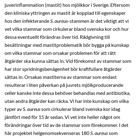
juverinflammation (mastit) hos mjölkkor i Sverige. Eftersom
den kliniska yttringen av mastit är kopplad till egenskaper
hos den infekterande
S. aureus
-stammen är det viktigt att vi
vet vilka stammar som cirkulerar bland svenska kor och hur
dessa eventuellt förändras över tid. Rådgivning till
besättningar med mastitproblematik bör bygga på kunskap
om vilka stammar som orsakar problemen för att rätt
åtgärder ska kunna sättas in. Vid förekomst av stammar som
har stor spridningsbenägenhet bör kraftfullare åtgärder
sättas in. Orsakas mastiterna av stammar som endast
resulterar i liten påverkan på juvrets mjölkproducerande
celler kanske inte dessa behöver behandlas med antibiotika,
utan andra åtgärder kan räcka. Vi har inte kunskap om vilka
typer av
S. aureus
som cirkulerar bland svenska kor idag
jämfört med för 15 år sedan. Vi vet inte heller något om
förändringar över tid av de stammar som förekommer. I det
här projektet helgenomsekvenseras 180
S. aureus
som