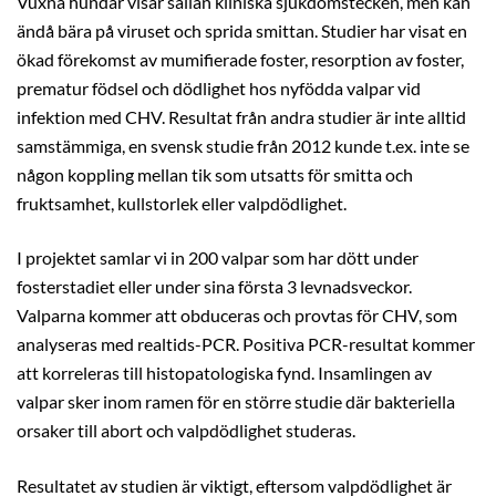
Vuxna hundar visar sällan kliniska sjukdomstecken, men kan
ändå bära på viruset och sprida smittan. Studier har visat en
ökad förekomst av mumifierade foster, resorption av foster,
prematur födsel och dödlighet hos nyfödda valpar vid
infektion med CHV. Resultat från andra studier är inte alltid
samstämmiga, en svensk studie från 2012 kunde t.ex. inte se
någon koppling mellan tik som utsatts för smitta och
fruktsamhet, kullstorlek eller valpdödlighet.
I projektet samlar vi in 200 valpar som har dött under
fosterstadiet eller under sina första 3 levnadsveckor.
Valparna kommer att obduceras och provtas för CHV, som
analyseras med realtids-PCR. Positiva PCR-resultat kommer
att korreleras till histopatologiska fynd. Insamlingen av
valpar sker inom ramen för en större studie där bakteriella
orsaker till abort och valpdödlighet studeras.
Resultatet av studien är viktigt, eftersom valpdödlighet är