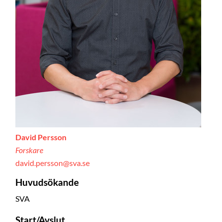
David Persson
Forskare
david.persson@sva.se
Huvudsökande
SVA
Start/Avslut