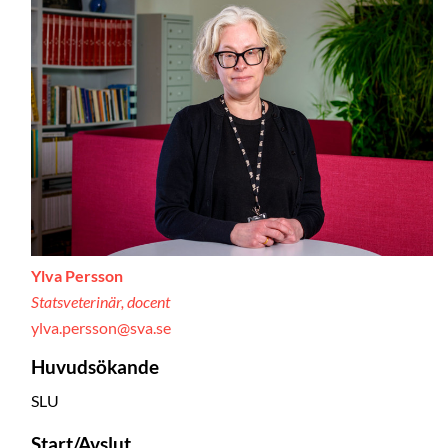
Ylva Persson
Statsveterinär, docent
ylva.persson@sva.se
Huvudsökande
SLU
Start/Avslut