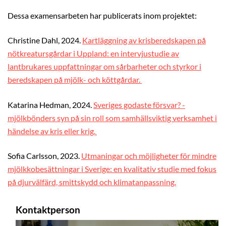
Dessa examensarbeten har publicerats inom projektet:
Christine Dahl, 2024.
Kartläggning av krisberedskapen på
nötkreatursgårdar i Uppland: en intervjustudie av
lantbrukares uppfattningar om sårbarheter och styrkor i
beredskapen på mjölk- och köttgårdar.
Katarina Hedman, 2024.
Sveriges godaste försvar? -
mjölkbönders syn på sin roll som samhällsviktig verksamhet i
händelse av kris eller krig.
Sofia Carlsson, 2023.
Utmaningar och möjligheter för mindre
mjölkkobesättningar i Sverige: en kvalitativ studie med fokus
på djurvälfärd, smittskydd och klimatanpassning.
Kontaktperson