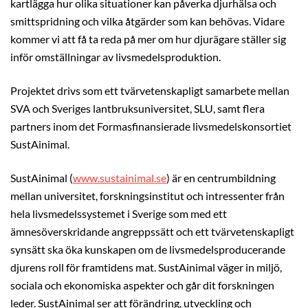
kartlägga hur olika situationer kan påverka djurhälsa och
smittspridning och vilka åtgärder som kan behövas. Vidare
kommer vi att få ta reda på mer om hur djurägare ställer sig
inför omställningar av livsmedelsproduktion.
Projektet drivs som ett tvärvetenskapligt samarbete mellan
SVA och Sveriges lantbruksuniversitet, SLU, samt flera
partners inom det Formasfinansierade livsmedelskonsortiet
SustAinimal.
SustAinimal (
www.sustainimal.se
) är en centrumbildning
mellan universitet, forskningsinstitut och intressenter från
hela livsmedelssystemet i Sverige som med ett
ämnesöverskridande angreppssätt och ett tvärvetenskapligt
synsätt ska öka kunskapen om de livsmedelsproducerande
djurens roll för framtidens mat. SustAinimal väger in miljö,
sociala och ekonomiska aspekter och går dit forskningen
leder. SustAinimal ser att förändring, utveckling och