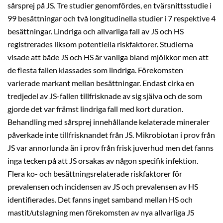
sårsprej på JS. Tre studier genomfördes, en tvärsnittsstudie i
99 besättningar och två longitudinella studier i 7 respektive 4
besättningar. Lindriga och allvarliga fall av JS och HS
registrerades liksom potentiella riskfaktorer. Studierna
visade att både JS och HS är vanliga bland mjölkkor men att
de flesta fallen klassades som lindriga. Förekomsten
varierade markant mellan besättningar. Endast cirka en
tredjedel av JS-fallen tillfrisknade av sig själva och de som
gjorde det var främst lindriga fall med kort duration.
Behandling med sårsprej innehållande kelaterade mineraler
påverkade inte tillfrisknandet från JS. Mikrobiotan i prov från
JS var annorlunda än i prov från frisk juverhud men det fanns
inga tecken på att JS orsakas av någon specifik infektion.
Flera ko- och besättningsrelaterade riskfaktorer för
prevalensen och incidensen av JS och prevalensen av HS
identifierades. Det fanns inget samband mellan HS och
mastit/utslagning men förekomsten av nya allvarliga JS