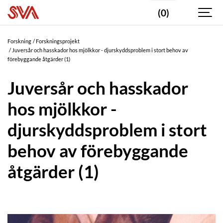
(0)
Forskning
Forskningsprojekt
Juversår och hasskador hos mjölkkor - djurskyddsproblem i stort behov av
förebyggande åtgärder (1)
Juversår och hasskador
hos mjölkkor -
djurskyddsproblem i stort
behov av förebyggande
åtgärder (1)