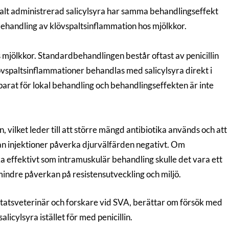
kalt administrerad salicylsyra har samma behandlingseffekt
behandling av klövspaltsinflammation hos mjölkkor.
 mjölkkor. Standardbehandlingen består oftast av penicillin
vspaltsinflammationer behandlas med salicylsyra direkt i
eparat för lokal behandling och behandlingseffekten är inte
vilket leder till att större mängd antibiotika används och att
an injektioner påverka djurvälfärden negativt. Om
ka effektivt som intramuskulär behandling skulle det vara ett
indre påverkan på resistensutveckling och miljö.
r statsveterinär och forskare vid SVA, berättar om försök med
icylsyra istället för med penicillin.