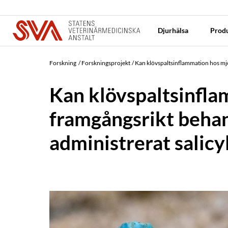
Djurhälsa
Produ
Forskning
Forskningsprojekt
Kan klövspaltsinflammation hos mjö
Kan klövspaltsinfl
framgångsrikt behan
administrerat salicy