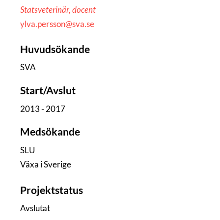
Statsveterinär, docent
ylva.persson@sva.se
Huvudsökande
SVA
Start/Avslut
2013 - 2017
Medsökande
SLU
Växa i Sverige
Projektstatus
Avslutat