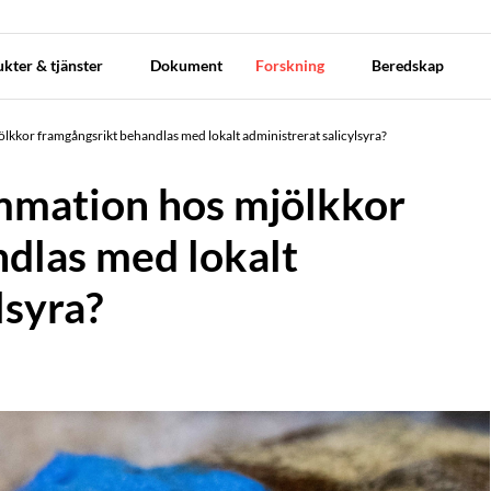
kter & tjänster
Dokument
Forskning
Beredskap
lkkor framgångsrikt behandlas med lokalt administrerat salicylsyra?
ammation hos mjölkkor
dlas med lokalt
lsyra?