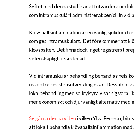
Syftet med denna studie är att utvärdera om lo
som intramuskulärt administrerat penicillin vid 
Klövspaltsinflammation är en vanlig sjukdom hos
som ges intramuskulärt. Det förekommer att klö
klövspalten. Det finns dock inget registrerat pr
vetenskapligt utvärderad.
Vid intramuskulär behandling behandlas hela kon, 
risken för resistensutveckling ökar. Dessutom k
lokalbehandling med salicylsyra visar sig vara li
mer ekonomiskt och djurvänligt alternativ med m
Se gärna denna video
i vilken Ylva Persson, bit
att lokalt behandla klövspaltsinflammation med sal