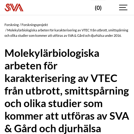
(0)
Forskning
Forskningsprojekt
Molekylärbiologiska arbeten för karakterisering av VTEC från utbrott, smittspårning
och olika studier som kommer att utföras av SVA & Gård och djurhälsa under 2016.
Molekylärbiologiska
arbeten för
karakterisering av VTEC
från utbrott, smittspårning
och olika studier som
kommer att utföras av SVA
& Gård och djurhälsa