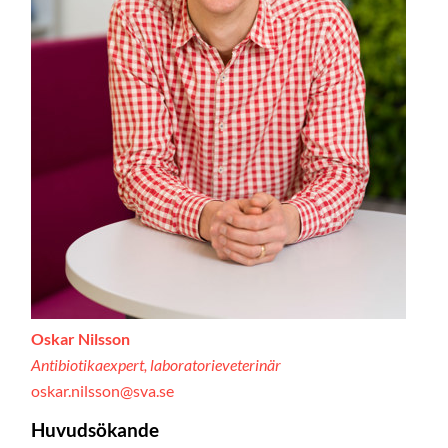
Oskar Nilsson
Antibiotikaexpert, laboratorieveterinär
oskar.nilsson@sva.se
Huvudsökande