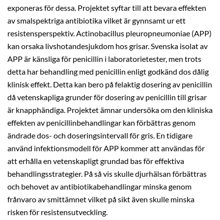
exponeras för dessa. Projektet syftar till att bevara effekten
av smalspektriga antibiotika vilket är gynnsamt ur ett
resistensperspektiv. Actinobacillus pleuropneumoniae (APP)
kan orsaka livshotandesjukdom hos grisar. Svenska isolat av
APP är känsliga för penicillin i laboratorietester, men trots
detta har behandling med penicillin enligt godkänd dos dålig
klinisk effekt. Detta kan bero på felaktig dosering av penicillin
då vetenskapliga grunder för dosering av penicillin till grisar
är knapphändiga. Projektet ämnar undersöka om den kliniska
effekten av penicillinbehandlingar kan förbättras genom
ändrade dos- och doseringsintervall för gris. En tidigare
använd infektionsmodell för APP kommer att användas för
att erhålla en vetenskapligt grundad bas för effektiva
behandlingsstrategier. På så vis skulle djurhälsan förbättras
och behovet av antibiotikabehandlingar minska genom
frånvaro av smittämnet vilket på sikt även skulle minska
risken för resistensutveckling.